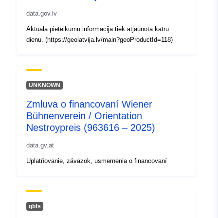
Identifikátory:
e207504e-aa2e-4aac-8270-
data.gov.lv
f1fb8778d3a6
Aktuālā pieteikumu informācija tiek atjaunota katru
dienu. (https://geolatvija.lv/main?geoProductId=118)
uriRef:
http://data.europa.eu/88u/dataset
aa2e-4aac-8270-f1fb8778d3a6
UNKNOWN
Zmluva o financovaní Wiener
Bühnenverein / Orientation
Nestroypreis (963616 – 2025)
data.gv.at
Uplatňovanie, záväzok, usmernenia o financovaní
gbfs