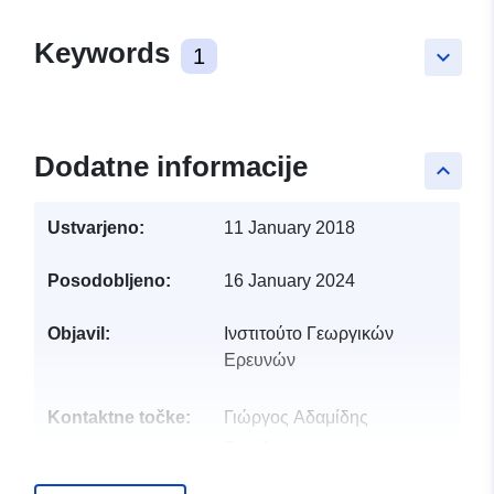
Keywords
1
keyboard_arrow_down
Dodatne informacije
keyboard_arrow_up
Ustvarjeno:
11 January 2018
Posodobljeno:
16 January 2024
Objavil:
Ινστιτούτο Γεωργικών
Ερευνών
Kontaktne točke:
Γιώργος Αδαμίδης
E-pošta:
gadamides@ari.gov.cy