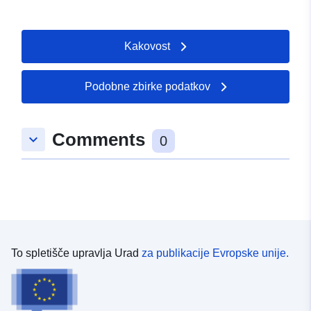
Kakovost
Podobne zbirke podatkov
Comments
keyboard_arrow_down
0
To spletišče upravlja Urad
za publikacije Evropske unije.