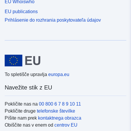
EU Whoiswho
EU publications
Prihlásenie do rozhrania poskytovateľa údajov
To spletišče upravlja
europa.eu
Navežite stik z EU
Pokličite nas na
00 800 6 7 8 9 10 11
Pokličite druge
telefonske številke
Pišite nam prek
kontaktnega obrazca
Obiščite nas v enem od
centrov EU