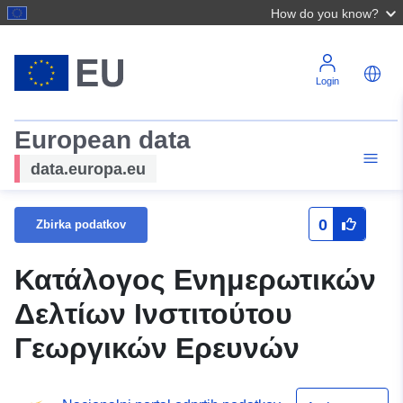
How do you know?
Login
European data
data.europa.eu
0
Zbirka podatkov
Κατάλογος Ενημερωτικών
Δελτίων Ινστιτούτου
Γεωργικών Ερευνών