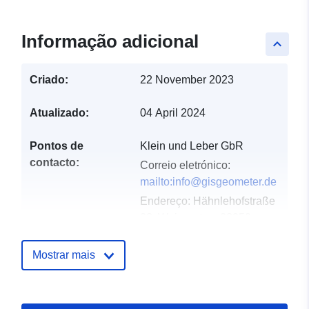
Informação adicional
keyboard_arrow_up
Criado:
22 November 2023
Atualizado:
04 April 2024
Pontos de
Klein und Leber GbR
contacto:
Correio eletrónico:
mailto:info@gisgeometer.de
Endereço:
Hähnlehofstraße
33, Weingarten, 88250,
Deutschland
URL:
Mostrar mais
https://www.gisgeometer.de/
Registo do
Acrescentado à data.europa.eu: