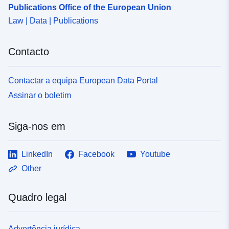
Publications Office of the European Union
Law | Data | Publications
uriRef:
http://data.europa.eu/88u/dataset/
8619-4c66-9bf3-33495eb27190
Contacto
Contactar a equipa European Data Portal
Assinar o boletim
Siga-nos em
LinkedIn
Facebook
Youtube
Other
Quadro legal
Advertência jurídica