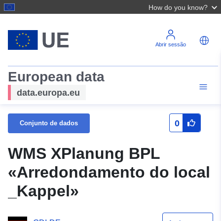
How do you know?
Abrir sessão
European data
data.europa.eu
0
Conjunto de dados
WMS XPlanung BPL
«Arredondamento do local
_Kappel»