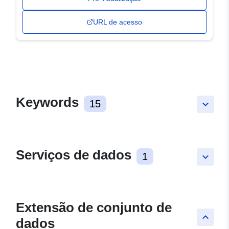
URL de acesso
Keywords
15
keyboard_arrow_down
Serviços de dados
1
keyboard_arrow_down
Extensão de conjunto de
keyboard_arrow_up
dados