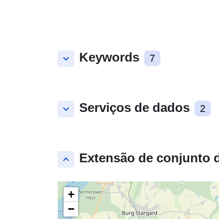
Keywords
keyboard_arrow_down
7
Serviços de dados
keyboard_arrow_down
2
Extensão de conjunto 
keyboard_arrow_up
+
−