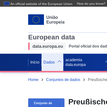
How do you know?
An official website of the European Union
European data
data.europa.eu
Portal oficial dos d
academia
Início
Dados
data.europa
Home
Conjuntos de dados
Preußische
Preußische
Conjunto de