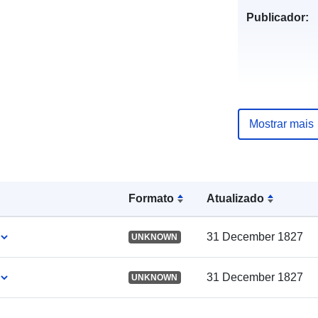
Publicador:
Mostrar mais
Registo do
catálogo:
Formato
Atualizado
Espacial:
31 December 1827
UNKNOWN
31 December 1827
UNKNOWN