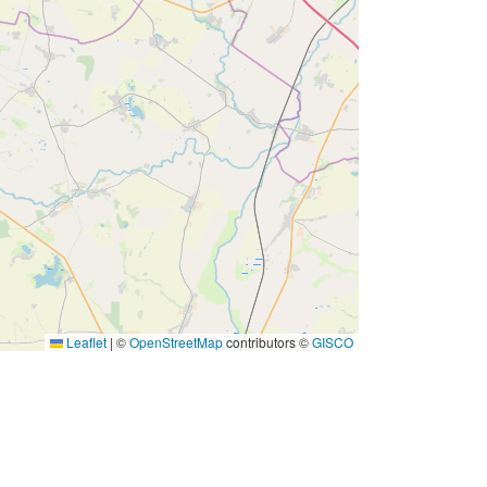
Leaflet
|
©
OpenStreetMap
contributors ©
GISCO