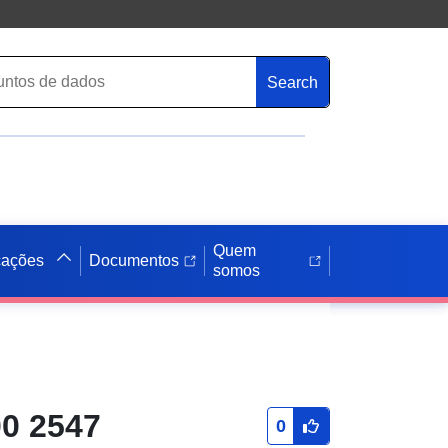
Search
Quem
cações
Documentos
somos
00 2547
0