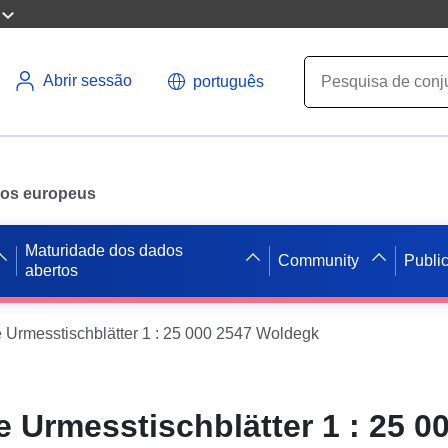
Abrir sessão
português
ados europeus
Maturidade dos dados
Community
Publi
abertos
 Urmesstischblätter 1 : 25 000 2547 Woldegk
 Urmesstischblätter 1 : 25 0