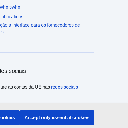
Whoiswho
ublications
ção à interface para os fornecedores de
os
es sociais
ure as contas da UE nas
redes sociais
tituições e organismos da UE
cookies
Accept only essential cookies
uisar todas as instituições e órgãos da UE