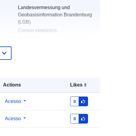
Landesvermessung und
Geobasisinformation Brandenburg
(LGB)
Correio eletrónico:
mailto:kundenservice@geobasis-
bb.de
Acrescentado à data.europa.eu:
13
December 2025
Atualizado em data.europa.eu:
25
April 2026
Actions
Likes
Coordenadas:
[ [ 13.49, 53.49 ], [
Acesso
0
13.66, 53.49 ], [ 13.66, 53.39 ], [
13.49, 53.39 ], [ 13.49, 53.49 ] ]
Acesso
0
Tipo:
Polygon