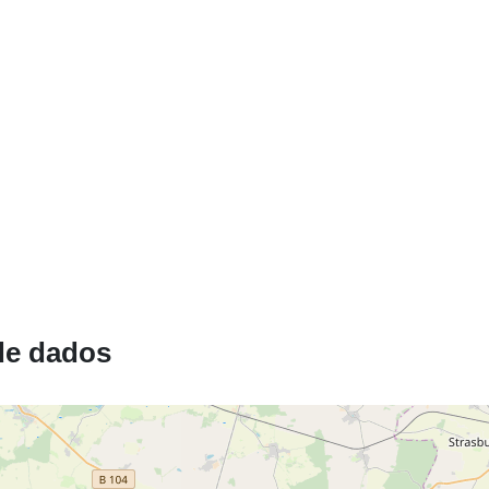
Recurso
espacial:
Origem:
Identificador
uriRef:
de dados
Período de
acumulação: