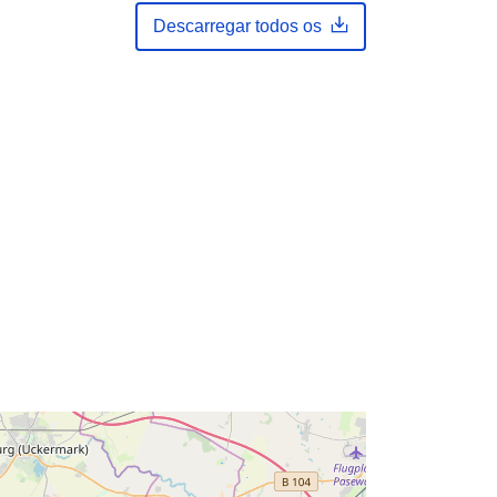
Descarregar todos os
Originale befinden sich in der
Staatsbibliothek zu Berlin -
Preußischer Kul...
es:
https://registry.gdi-
de.org/id/de.bb.metadata/e2a2e10b-
d3cf-4d78-9c41-25a972762b93
http://data.europa.eu/88u/dataset/e2
a2e10b-d3cf-4d78-9c41-
25a972762b93
unknown