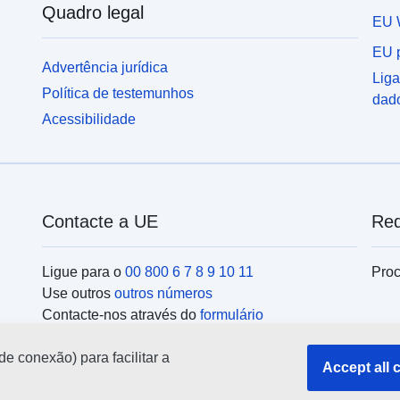
Quadro legal
EU 
EU p
Advertência jurídica
Liga
Política de testemunhos
dad
Acessibilidade
Contacte a UE
Red
Ligue para o
00 800 6 7 8 9 10 11
Proc
Use outros
outros números
Contacte-nos através do
formulário
Encontre-se connosco num dos
centros da UE
Ins
de conexão) para facilitar a
Accept all 
Pesq