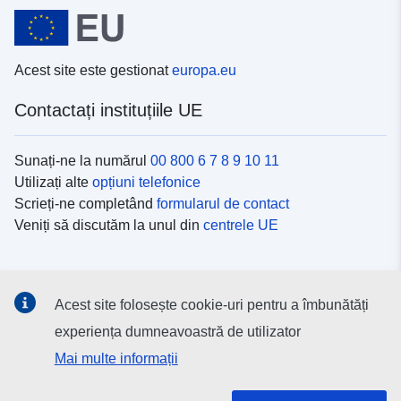
Acest site este gestionat
europa.eu
Contactați instituțiile UE
Sunați-ne la numărul
00 800 6 7 8 9 10 11
Utilizați alte
opțiuni telefonice
Scrieți-ne completând
formularul de contact
Veniți să discutăm la unul din
centrele UE
Platformele de comunicare socială
Acest site folosește cookie-uri pentru a îmbunătăți
Descoperiți canalele UE
pe rețelele sociale
experiența dumneavoastră de utilizator
Mai multe informații
Instituțiile și organismele UE