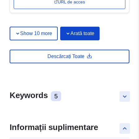
URL de acces
Show 10 more
Arată toate
Descărcați Toate
Keywords
5
keyboard_arrow_down
Informații suplimentare
keyboard_arrow_up