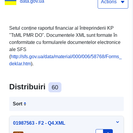
data.gov.ua
Dnipropetrovsk"
Actions
Setul conține raportul financiar al întreprinderii KP
"TsML PMR DO". Documentele XML sunt formate în
conformitate cu formularele documentelor electronice
ale SFS
(
http://sfs.gov.ua/data/material/000/006/58768/Forms_
deklar.htm
).
Distribuiri
60
Sort
01987563 - F2 - Q4.XML