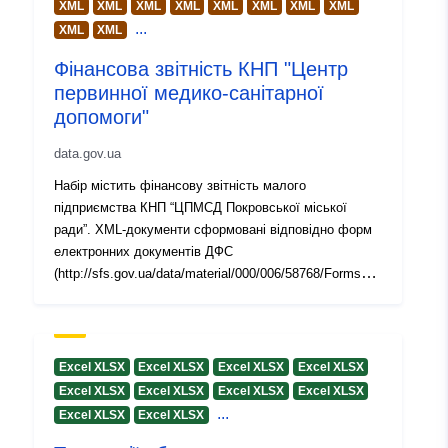
XML
XML
XML
XML
XML
XML
XML
XML
Identificatori:
e2a7c18e-d3cd-4e5b-bfad-
...
XML
XML
4e8fc7fcfe95
Фінансова звітність КНП "Центр
первинної медико-санітарної
uriRef:
http://data.europa.eu/88u/dataset
допомоги"
d3cd-4e5b-bfad-4e8fc7fcfe95
data.gov.ua
Informații
1.0
Набір містить фінансову звітність малого
versiune:
підприємства КНП “ЦПМСД Покровської міської
ради”. XML-документи сформовані відповідно форм
електронних документів ДФС
(http://sfs.gov.ua/data/material/000/006/58768/Forms_de
klar.htm).
Excel XLSX
Excel XLSX
Excel XLSX
Excel XLSX
Excel XLSX
Excel XLSX
Excel XLSX
Excel XLSX
...
Excel XLSX
Excel XLSX