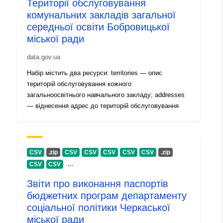
Території обслуговування
комунальних закладів загальної
середньої освіти Бобровицької
міської ради
data.gov.ua
Набір містить два ресурси: territories — опис
територій обслуговування кожного
загальноосвітнього навчального закладу; addresses
— віднесення адрес до територій обслуговування
CSV
.zip
CSV
CSV
CSV
CSV
CSV
.zip
...
CSV
CSV
Звіти про виконання паспортів
бюджетних програм департаменту
соціальної політики Черкаської
міської ради