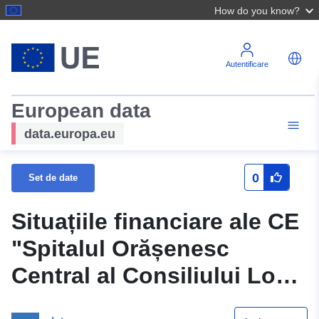
How do you know?
Autentificare
European data
data.europa.eu
0
Set de date
Situațiile financiare ale CE
"Spitalul Orășenesc
Central al Consiliului Local
Pokrovsk din regiunea