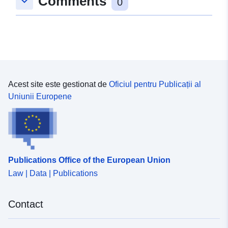
Comments
keyboard_arrow_down
0
Acest site este gestionat de
Oficiul pentru Publicații al
Uniunii Europene
Publications Office of the European Union
Law | Data | Publications
Contact