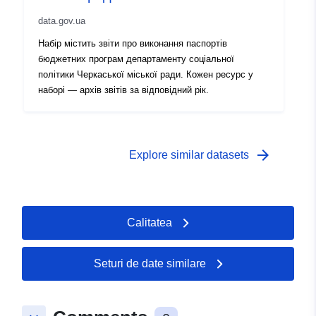
data.gov.ua
Набір містить звіти про виконання паспортів
бюджетних програм департаменту соціальної
політики Черкаської міської ради. Кожен ресурс у
наборі — архів звітів за відповідний рік.
arrow_forward
Explore similar datasets
Calitatea
Seturi de date similare