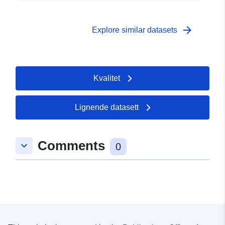
arrow_forward
Explore similar datasets
Kvalitet
Lignende datasett
Comments
keyboard_arrow_down
0