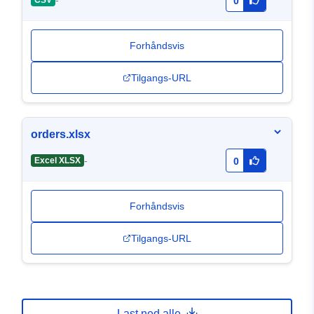
-
CSV
0
Forhåndsvis
Tilgangs-URL
orders.xlsx
-
Excel XLSX
0
Forhåndsvis
Tilgangs-URL
Last ned alle