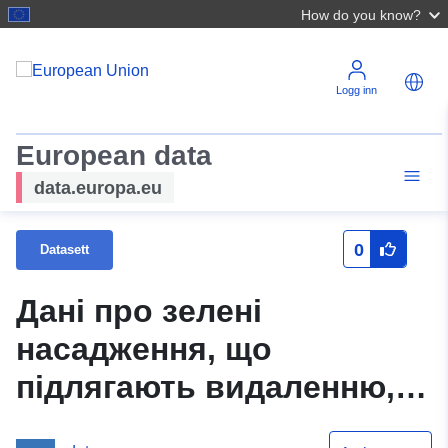
How do you know?
Logg inn
European data
data.europa.eu
0
Datasett
Дані про зелені
насадження, що
підлягають видаленню,
відповідно до виданих