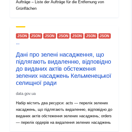
Aufträge – Liste der Aufträge für die Entfernung von
Grünflächen
JSON
JSON
JSON
JSON
JSON
JSON
JSON
...
Дані про зелені насадження, що
підлягають видаленню, відповідно
до виданих актів обстеження
зелених насаджень Кельменецької
селищної ради
data.gov.ua
Набір містить два ресурси: acts — перелік зелених
насаджень, що підлягають видаленню, відповідно до
виданих актів обстеження зелених насаджень; orders
— перелік ордерів на видалення зелених насаджень