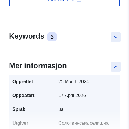
Keywords
6
keyboard_arrow_down
Mer informasjon
keyboard_arrow_up
Opprettet:
25 March 2024
Oppdatert:
17 April 2026
Språk:
ua
Utgiver:
Солотвинська селищна