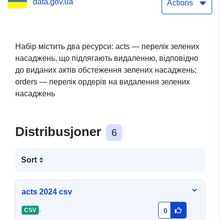
data.gov.ua
актів обстеження зелених
Actions
насаджень
Солотвинської селищної
Набір містить два ресурси: acts — перелік зелених
насаджень, що підлягають видаленню, відповідно
ради
до виданих актів обстеження зелених насаджень;
orders — перелік ордерів на видалення зелених
насаджень
Distribusjoner
6
Sort
acts 2024 csv
-
CSV
0