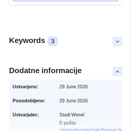
Keywords
3
keyboard_arrow_down
Dodatne informacije
keyboard_arrow_up
Ustvarjeno:
29 June 2026
Posodobljeno:
29 June 2026
Ustvarjalec:
Stadt Wesel
E-pošta:
informationstechnik@wesel.de