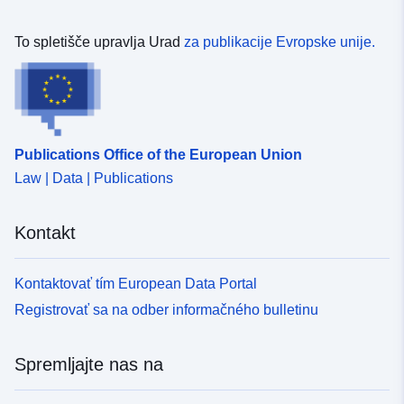
uriRef:
http://data.europa.eu/88u/dataset
7e2b-4699-a4d7-53094cfcc7b2
To spletišče upravlja Urad
za publikacije Evropske unije.
Publications Office of the European Union
Law | Data | Publications
Kontakt
Kontaktovať tím European Data Portal
Registrovať sa na odber informačného bulletinu
Spremljajte nas na