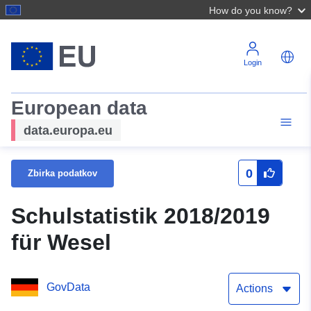
How do you know?
Login
European data
data.europa.eu
0
Zbirka podatkov
Schulstatistik 2018/2019
für Wesel
GovData
Actions