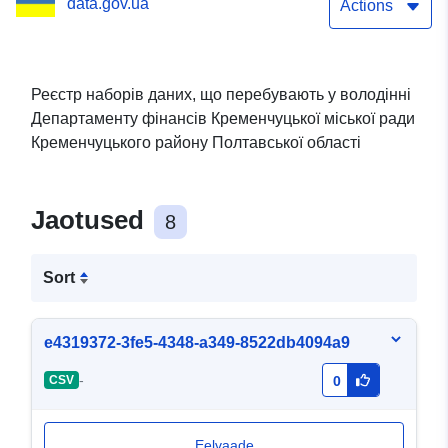
data.gov.ua
ради Кременчуцького
Actions
району Полтавської
області
Реєстр наборів даних, що перебувають у володінні
Департаменту фінансів Кременчуцької міської ради
Кременчуцького району Полтавської області
Jaotused
8
Sort
e4319372-3fe5-4348-a349-8522db4094a9
-
CSV
0
Eelvaade