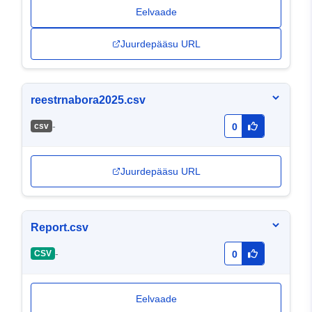
Eelvaade
Juurdepääsu URL
reestrnabora2025.csv
-
сsv
0
Juurdepääsu URL
Report.csv
-
CSV
0
Eelvaade