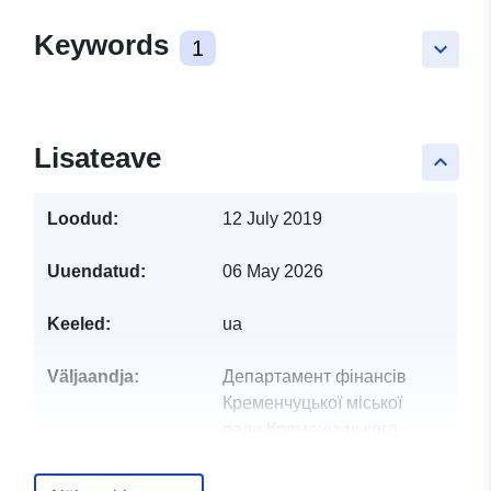
Keywords
1
keyboard_arrow_down
Lisateave
keyboard_arrow_up
Loodud:
12 July 2019
Uuendatud:
06 May 2026
Keeled:
ua
Väljaandja:
Департамент фінансів
Кременчуцької міської
ради Кременчуцького
району Полта...