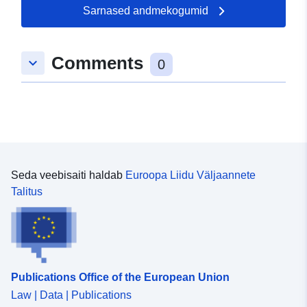
Sarnased andmekogumid
Comments
keyboard_arrow_down
0
Seda veebisaiti haldab
Euroopa Liidu Väljaannete
Talitus
Publications Office of the European Union
Law | Data | Publications