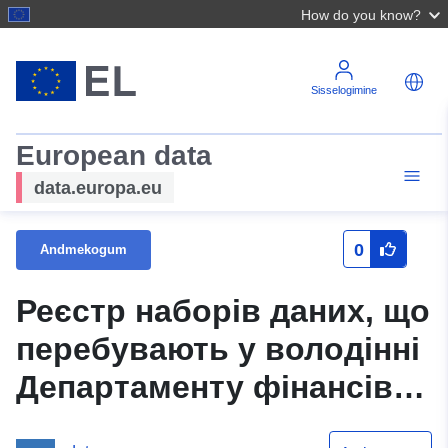
How do you know?
Sisselogimine
European data
data.europa.eu
0
Andmekogum
Реєстр наборів даних, що
перебувають у володінні
Департаменту фінансів
Кременчуцької міської