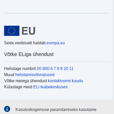
Seda veebisaiti haldab
europa.eu
Võtke ELiga ühendust
Helistage numbril
00 800 6 7 8 9 10 11
Muud
helistamisvõimalused
Võtke meiega ühendust
kontaktvormi kaudu
Külastage meid
ELi teabekeskuses
Sotsiaalmeedia
Kasutuskogemuse parandamiseks kasutame