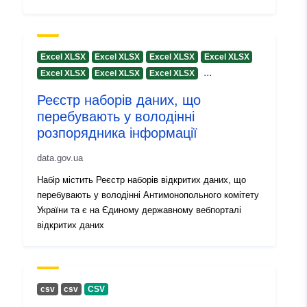
Excel XLSX
Excel XLSX
Excel XLSX
Excel XLSX
...
Excel XLSX
Excel XLSX
Excel XLSX
Реєстр наборів даних, що
перебувають у володінні
розпорядника інформації
data.gov.ua
Набір містить Реєстр наборів відкритих даних, що
перебувають у володінні Антимонопольного комітету
України та є на Єдиному державному вебпорталі
відкритих даних
сsv
сsv
CSV