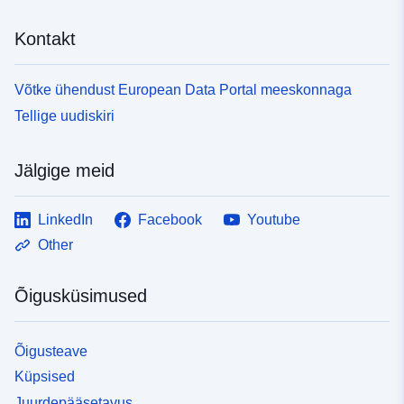
Kontakt
Võtke ühendust European Data Portal meeskonnaga
Tellige uudiskiri
Jälgige meid
LinkedIn
Facebook
Youtube
Other
Õigusküsimused
Õigusteave
Küpsised
Juurdepääsetavus