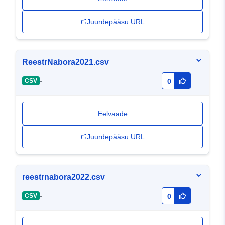
Juurdepääsu URL
ReestrNabora2021.csv
-
CSV
0
Eelvaade
Juurdepääsu URL
reestrnabora2022.csv
-
CSV
0