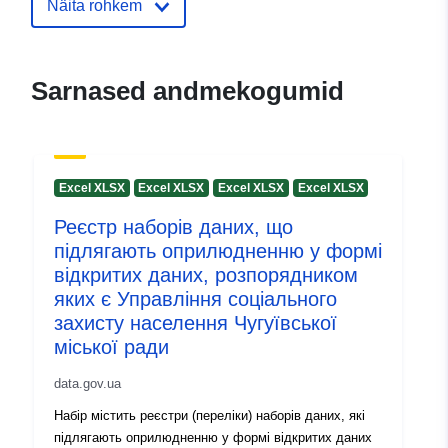
Näita rohkem
Kontaktpunktid:
Гаркуша Анатолій Іванович
E-Mail:
mailto:02318315@mail.gov.ua
Sarnased andmekogumid
Kataloogi kirje:
Lisatud andmetele.europa.eu:
28 J
2026
Ajakohastatud veebisaidil Data.eu
Excel XLSX
Excel XLSX
Excel XLSX
Excel XLSX
29 July 2026
Реєстр наборів даних, що
підлягають оприлюдненню у формі
Identifikaatorid:
e4319372-3fe5-4348-a349-
відкритих даних, розпорядником
8522db4094a9
яких є Управління соціального
захисту населення Чугуївської
uriRef:
http://data.europa.eu/88u/dataset
міської ради
3fe5-4348-a349-8522db4094a9
data.gov.ua
Versiooni teave:
1.0
Набір містить реєстри (переліки) наборів даних, які
підлягають оприлюдненню у формі відкритих даних