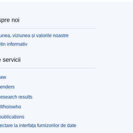
pre noi
unea, viziunea și valorile noastre
tin informativ
 servicii
law
tenders
esearch results
Whoiswho
ublications
ctare la interfața furnizorilor de date