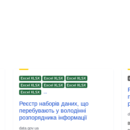
Excel XLSX
Excel XLSX
Excel XLSX
Excel XLSX
Excel XLSX
Excel XLSX
...
Excel XLSX
Реєстр наборів даних, що
перебувають у володінні
d
розпорядника інформації
В
data.gov.ua
о