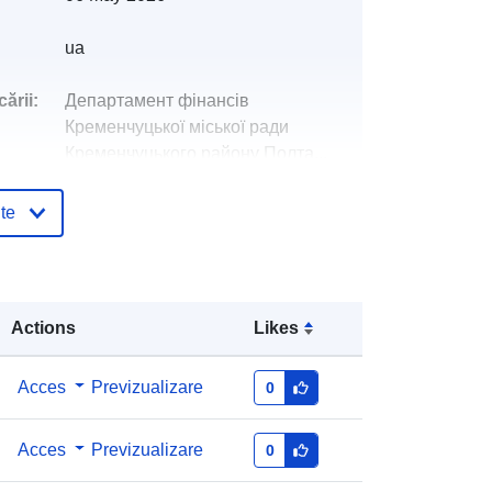
ua
ării:
Департамент фінансів
Кременчуцької міської ради
Кременчуцького району Полта...
Гаркуша Анатолій Іванович
te
E-mail:
mailto:02318315@mail.gov.ua
log:
Adăugat la data.europa.eu:
28 July 2026
Actions
Likes
Informații actualizate la data a.europa.eu:
29 July 2026
Acces
Previzualizare
0
e4319372-3fe5-4348-a349-
Acces
Previzualizare
0
8522db4094a9