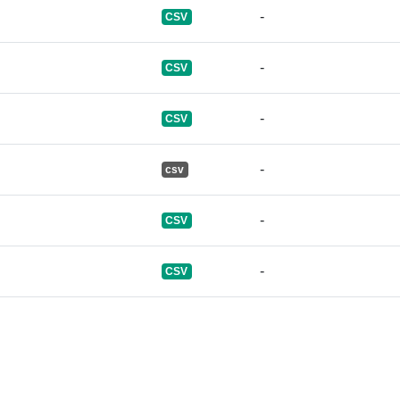
-
CSV
uriRef:
-
CSV
Informații
-
CSV
versiune:
-
сsv
-
CSV
-
CSV