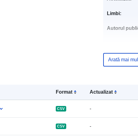
Limbi:
Autorul public
Puncte de
Arată mai mul
contact:
Registru cata
Format
Actualizat
-
CSV
Identificatori:
-
CSV