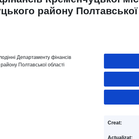
цького району Полтавської
лодінні Департаменту фінансів
 району Полтавської області
Creat:
Actualizat: