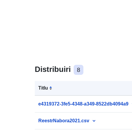
Distribuiri
8
Titlu
e4319372-3fe5-4348-a349-8522db4094a9
ReestrNabora2021.csv