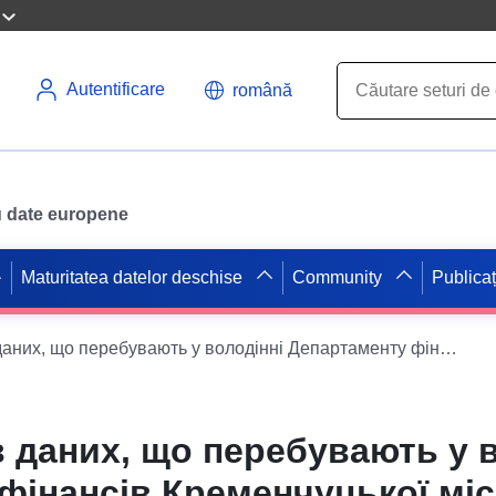
Autentificare
română
ru date europene
Maturitatea datelor deschise
Community
Publicaț
Реєстр наборів даних, що перебувають у володінні Департаменту фінансів Кременчуцької міської ради Кременчуцького району Полтавської області
в даних, що перебувають у 
енчуцької міської