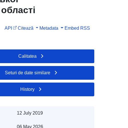
 області
API
Citează
Metadata
Embed
RSS
Calitatea
Seturi de date similare
History
12 July 2019
06 May 2026