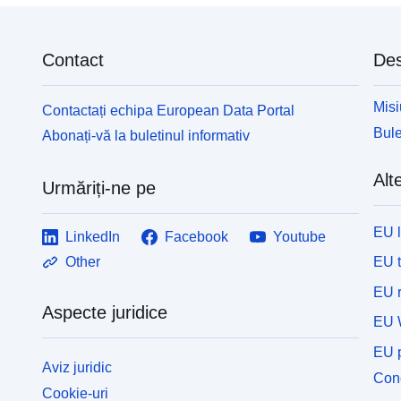
Contact
Des
Misi
Contactați echipa European Data Portal
Bule
Abonați-vă la buletinul informativ
Alte
Urmăriți-ne pe
EU 
LinkedIn
Facebook
Youtube
EU 
Other
EU r
Aspecte juridice
EU 
EU p
Aviz juridic
Cone
Cookie-uri