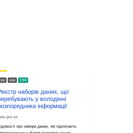
сsv
сsv
CSV
Реєстр наборів даних, що
перебувають у володінні
розпорядника інформації
ata.gov.ua
ідомості про набори даних, які підлягають
прилюдненню у формі відкритих даних