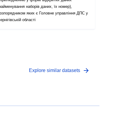
найменування наборів даних, їх номер),
озпорядником яких є Головне управління ДПС у
ернігівській області
arrow_forward
Explore similar datasets