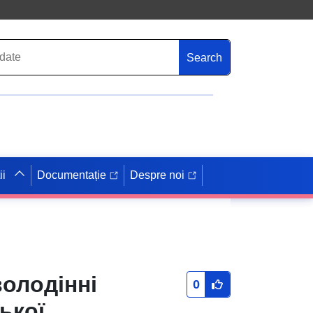
Search
ii
Documentație
Despre noi
володінні
0