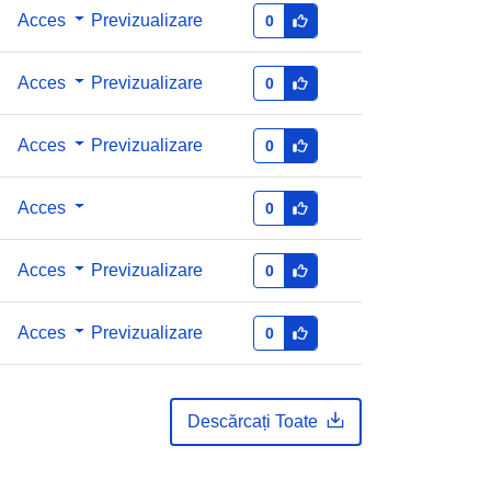
Acces
Previzualizare
0
http://data.europa.eu/88u/dataset/e4
319372-3fe5-4348-a349-
8522db4094a9
Acces
Previzualizare
0
1.0
Acces
Previzualizare
0
Acces
0
Acces
Previzualizare
0
Acces
Previzualizare
0
Descărcați Toate