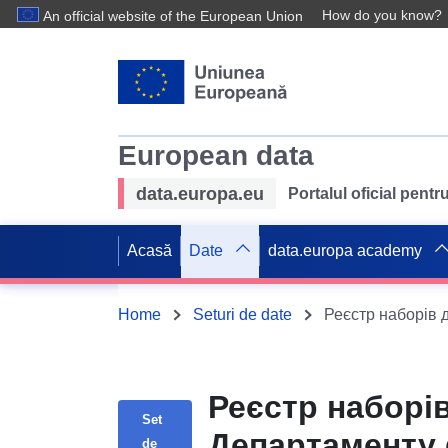
How do you know?
An official website of the European Union
European data
data.europa.eu
Portalul oficial pent
Acasă
Date
data.europa academy
Home
Seturi de date
Реєстр наборі
Set
Департаменту фінансів Крем
de