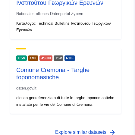
Ινστιτούτου Γεωργικών Ερευνών
Nationales offenes Datenportal Zypern
Κατάλογος Technical Bulletins Ινστιτούτου Γεωργικών
Ερευνών
CSV
XML
JSON
TSV
RDF
Comune Cremona - Targhe
toponomastiche
daten.gov.it
elenco georeferenziato di tutte le targhe toponomastiche
installate per le vie del Comune di Cremona
arrow_forward
Explore similar datasets