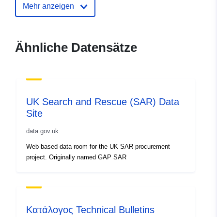
Mehr anzeigen
Verzeichnis der
Zu data.europa.eu hinzugefügt:
Kataloge:
04 February 2026
Aktualisiert auf data.europa.eu:
Ähnliche Datensätze
09 August 2026
Identifikatoren:
e4b03d6f-c964-4d50-a684-
55511ce006be
UK Search and Rescue (SAR) Data
Site
uriRef:
http://data.europa.eu/88u/dataset/
c964-4d50-a684-55511ce006be
data.gov.uk
Web-based data room for the UK SAR procurement
project. Originally named GAP SAR
Κατάλογος Technical Bulletins