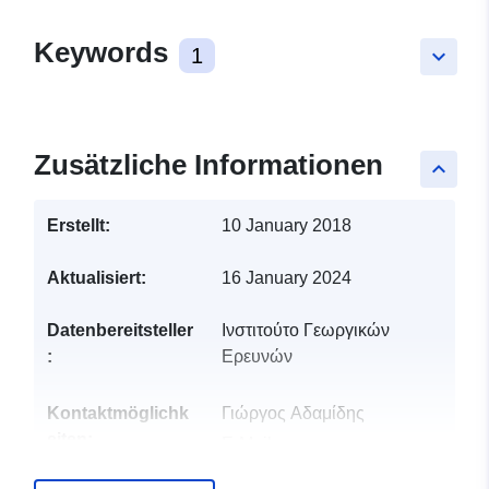
Keywords
1
keyboard_arrow_down
Zusätzliche Informationen
keyboard_arrow_up
Erstellt:
10 January 2018
Aktualisiert:
16 January 2024
Datenbereitsteller
Ινστιτούτο Γεωργικών
:
Ερευνών
Kontaktmöglichk
Γιώργος Αδαμίδης
eiten:
E-Mail:
gadamides@ari.gov.cy