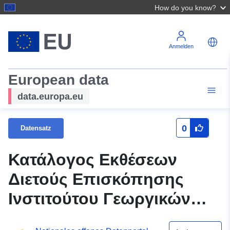
How do you know?
Anmelden
European data
data.europa.eu
0
Datensatz
Κατάλογος Εκθέσεων
Διετούς Επισκόπησης
Ινστιτούτου Γεωργικών
Ερευνών