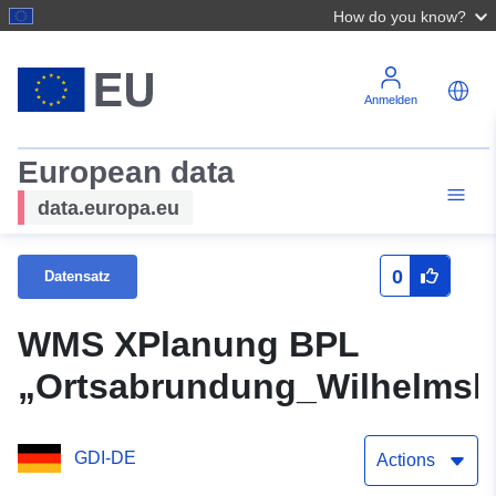
How do you know?
Anmelden
European data
data.europa.eu
0
Datensatz
WMS XPlanung BPL
„Ortsabrundung_Wilhelmsk
GDI-DE
Actions