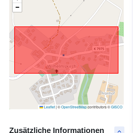
−
Leaflet
|
©
OpenStreetMap
contributors ©
GISCO
Zusätzliche Informationen
keyboard_arrow_up