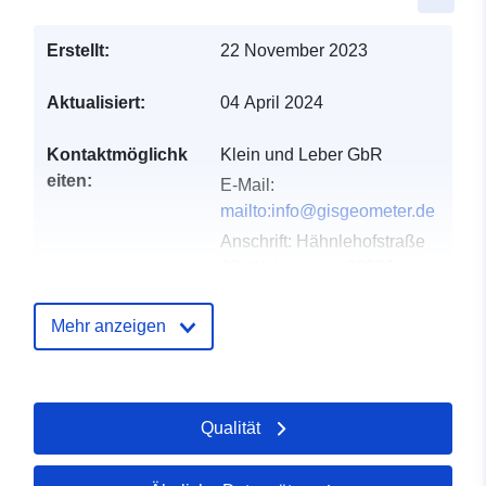
Erstellt:
22 November 2023
Aktualisiert:
04 April 2024
Kontaktmöglichk
Klein und Leber GbR
eiten:
E-Mail:
mailto:info@gisgeometer.de
Anschrift:
Hähnlehofstraße
33, Weingarten, 88250,
Deutschland
URL:
Mehr anzeigen
https://www.gisgeometer.de/
Verzeichnis der
Zu data.europa.eu hinzugefügt:
Qualität
Kataloge:
20 December 2025
Aktualisiert auf data.europa.eu: