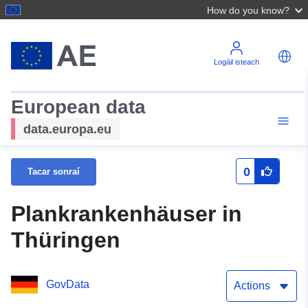
How do you know?
Logáil isteach
European data
data.europa.eu
0
Tacar sonraí
Plankrankenhäuser in
Thüringen
GovData
Actions