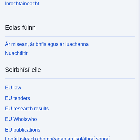
Inrochtaineacht
Eolas fúinn
Ár misean, ár bhfís agus ár luachanna
Nuachtlitir
Seirbhísí eile
EU law
EU tenders
EU research results
EU Whoiswho
EU publications
Logáil isteach chomhéadan an tsoláthraí sonraí