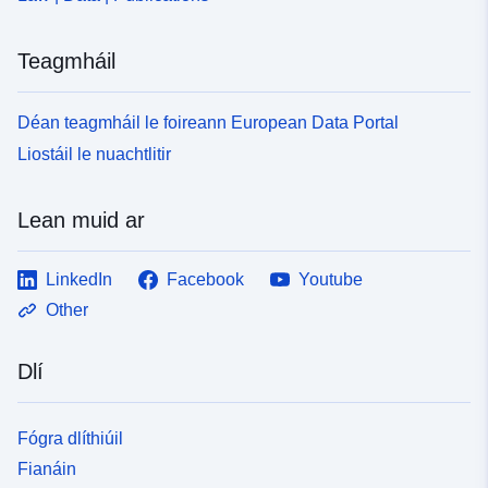
uriRef:
http://data.europa.eu/88u/dataset
99e1-450b-abc3-47e679c765cb~
Teagmháil
Clóscríobh:
Acmhainn:
Déan teagmháil le foireann European Data Portal
http://inspire.ec.europa.eu/metadat
Liostáil le nuachtlitir
codelist/ResourceType/dataset
Lean muid ar
LinkedIn
Facebook
Youtube
Other
Dlí
Fógra dlíthiúil
Fianáin