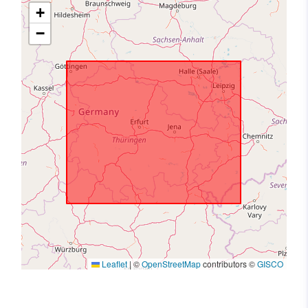
+
−
Leaflet
|
©
OpenStreetMap
contributors ©
GISCO