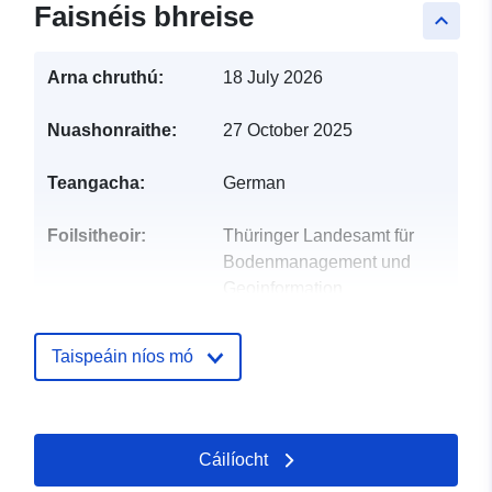
Faisnéis bhreise
keyboard_arrow_up
Arna chruthú:
18 July 2026
Nuashonraithe:
27 October 2025
Teangacha:
German
Foilsitheoir:
Thüringer Landesamt für
Bodenmanagement und
Geoinformation
Ríomhphost:
kompetenzzentrum.gdi-
Taispeáin níos mó
th@tlbg.thueringen.de
Pointí teagmhála:
Thüringer Landesamt für
Bodenmanagement und
Cáilíocht
Geoinformation