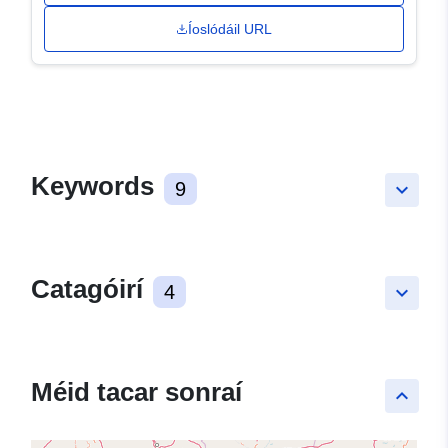
Íoslódáil URL
Keywords
9
keyboard_arrow_down
Catagóirí
4
keyboard_arrow_down
Méid tacar sonraí
keyboard_arrow_up