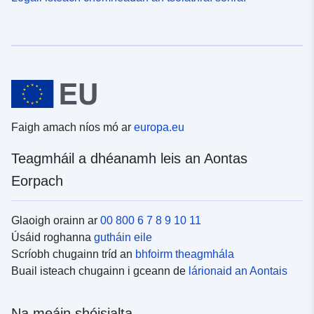
Faigh amach níos mó ar
europa.eu
Teagmháil a dhéanamh leis an Aontas
Eorpach
Glaoigh orainn ar
00 800 6 7 8 9 10 11
Úsáid roghanna
gutháin eile
Scríobh chugainn tríd an
bhfoirm theagmhála
Buail isteach chugainn i gceann de
lárionaid an Aontais
Na meáin shóisialta