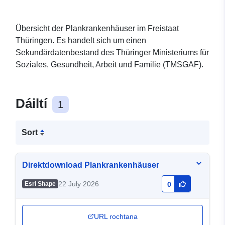
Übersicht der Plankrankenhäuser im Freistaat
Thüringen. Es handelt sich um einen
Sekundärdatenbestand des Thüringer Ministeriums für
Soziales, Gesundheit, Arbeit und Familie (TMSGAF).
Dáiltí
1
Sort
Direktdownload Plankrankenhäuser
22 July 2026
Esri Shape
0
URL rochtana