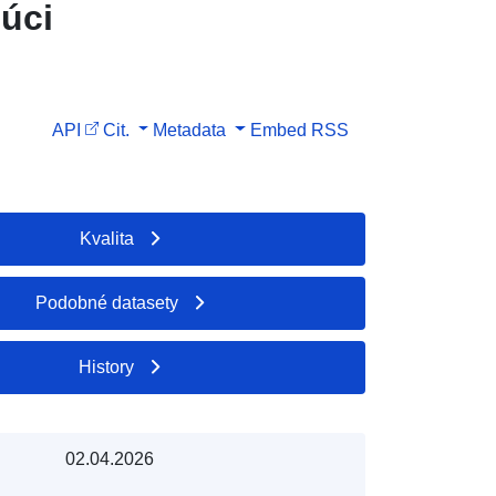
júci
API
Cit.
Metadata
Embed
RSS
Kvalita
Podobné datasety
History
02.04.2026