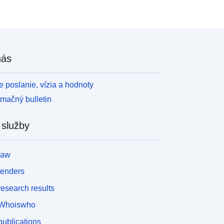
nás
 poslanie, vízia a hodnoty
rmačný bulletin
 služby
law
tenders
esearch results
Whoiswho
ublications