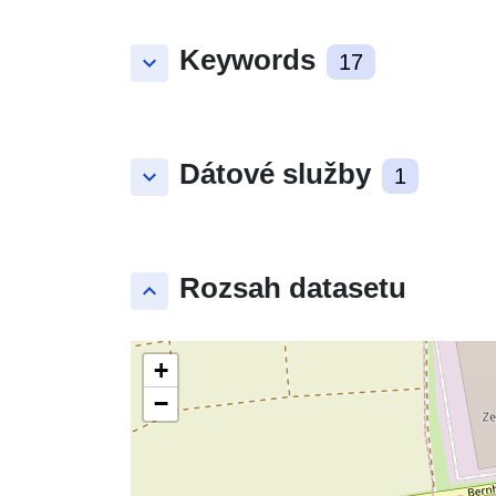
Keywords
keyboard_arrow_down
17
Dátové služby
keyboard_arrow_down
1
Rozsah datasetu
keyboard_arrow_up
+
−