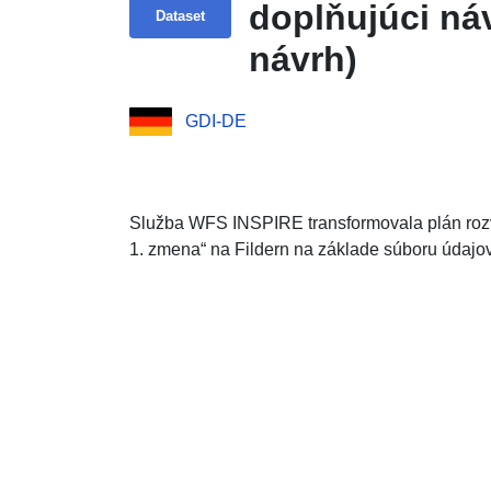
doplňujúci ná
Dataset
návrh)
GDI-DE
Služba WFS INSPIRE transformovala plán ro
1. zmena“ na Fildern na základe súboru údajov