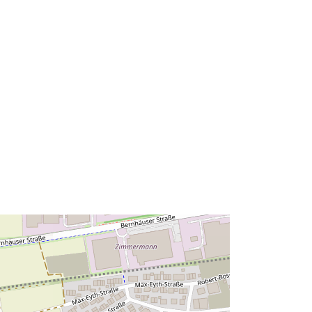
9.2521555, 48.6791415 ], [
9.2521555, 48.683488 ] ]
Typ:
Polygon
Zdroj:
http://data.europa.eu/eli/reg/2009/97
6
http://data.europa.eu/88u/dataset/e7
ed1eed-35e9-4d84-a584-
92de3a896963