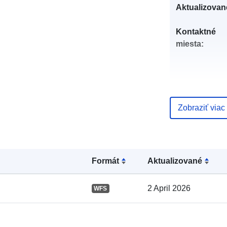
Aktualizovan
Kontaktné
miesta:
Zobraziť viac
Katalógový
Formát
Aktualizované
záznam:
2 April 2026
WFS
Zemepisné
pokrytie: