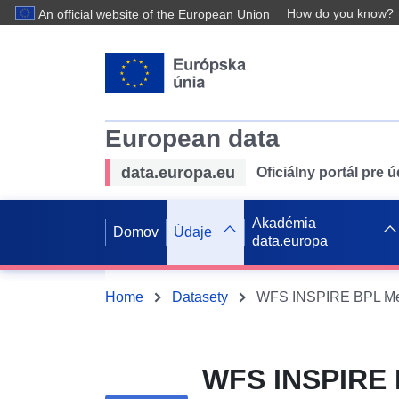
How do you know?
An official website of the European Union
European data
data.europa.eu
Oficiálny portál pre 
Akadémia
Domov
Údaje
data.europa
Home
Datasety
WFS INSPIRE 