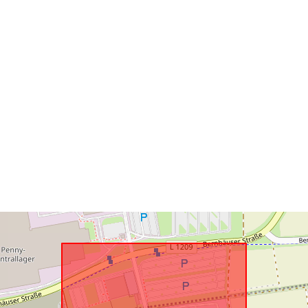
Zodpovedá:
uriRef: