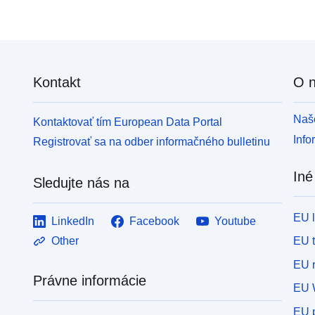
Kontakt
O 
Naše
Kontaktovať tím European Data Portal
Info
Registrovať sa na odber informačného bulletinu
Iné
Sledujte nás na
EU 
LinkedIn
Facebook
Youtube
EU 
Other
EU r
Právne informácie
EU 
EU p