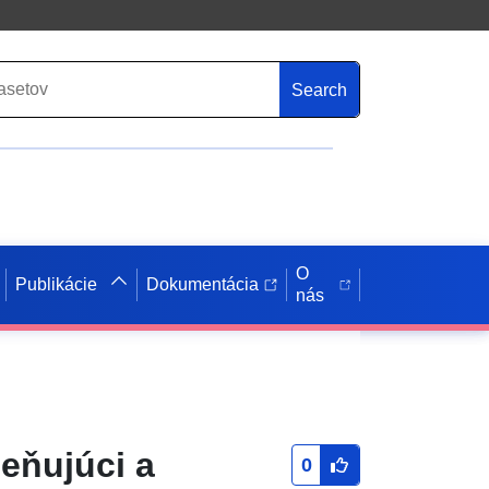
Search
O
Publikácie
Dokumentácia
nás
eňujúci a
0