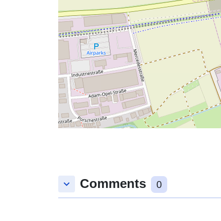
Comments
keyboard_arrow_down
0