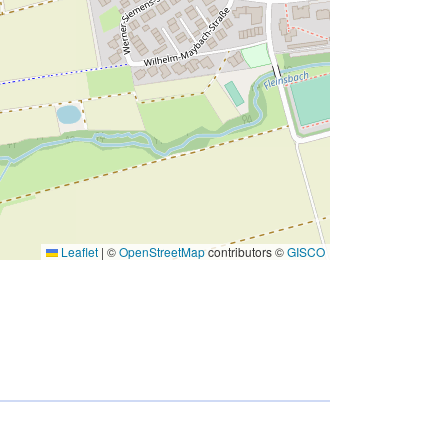
Leaflet
|
©
OpenStreetMap
contributors ©
GISCO