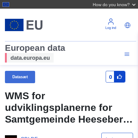
How do you know?
Log ind
European data
data.europa.eu
0
Datasæt
WMS for
udviklingsplanerne for
Samtgemeinde Heeseberg
- INSPIRE PLU 4.0.1