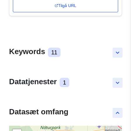
Tilgå URL
Keywords
11
keyboard_arrow_down
Datatjenester
1
keyboard_arrow_down
Datasæt omfang
keyboard_arrow_up