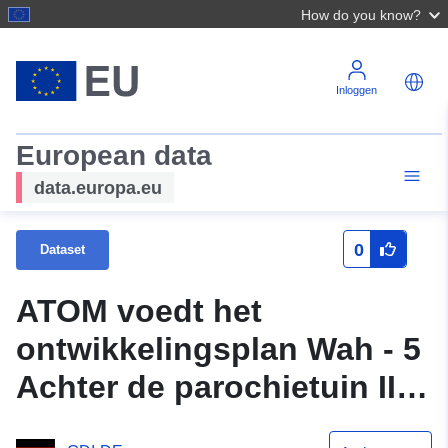
How do you know?
Inloggen
European data
data.europa.eu
0
Dataset
ATOM voedt het
ontwikkelingsplan Wah - 5
Achter de parochietuin II
(oorsprong) van Velpke