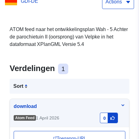
GDI-DE
Actions
ATOM feed naar het ontwikkelingsplan Wah - 5 Achter
de parochietuin II (oorsprong) van Velpke in het
dataformaat XPlanGML Versie 5.4
Verdelingen
1
Sort
download
1 April 2026
Atom Feed
0
Toegangs-URL