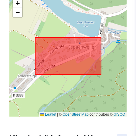
+
−
Leaflet
|
©
OpenStreetMap
contributors ©
GISCO