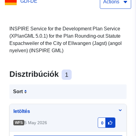
GDI-DE
Espachweiler (XPlanGML
Actions
5.0.1) (angol nyelven)
(INSPIRE GML)
INSPIRE Service for the Development Plan Service
(XPlanGML 5.0.1) for the Plan Rounding-out Statute
Espachweiler of the City of Ellwangen (Jagst) (angol
nyelven) (INSPIRE GML)
Disztribúciók
1
Sort
letöltés
5 May 2026
WFS
0