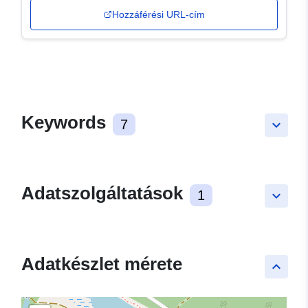
Hozzáférési URL-cím
Keywords
7
keyboard_arrow_down
Adatszolgáltatások
1
keyboard_arrow_down
Adatkészlet mérete
keyboard_arrow_up