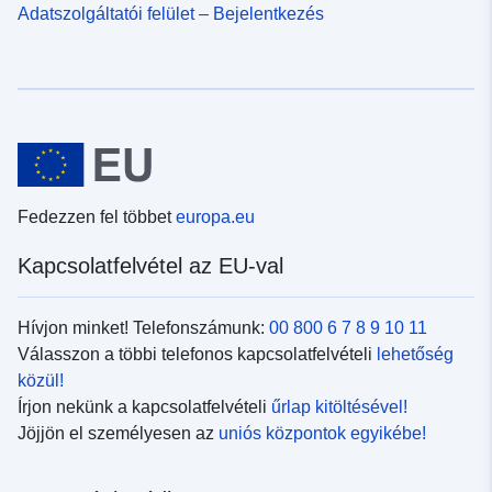
Adatszolgáltatói felület – Bejelentkezés
Fedezzen fel többet
europa.eu
Kapcsolatfelvétel az EU-val
Hívjon minket! Telefonszámunk:
00 800 6 7 8 9 10 11
Válasszon a többi telefonos kapcsolatfelvételi
lehetőség
közül!
Írjon nekünk a kapcsolatfelvételi
űrlap kitöltésével!
Jöjjön el személyesen az
uniós központok egyikébe!