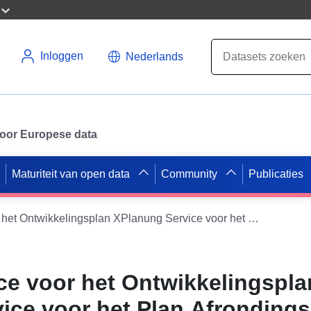
Inloggen
Nederlands
 voor Europese data
Maturiteit van open data
Community
Publicaties
INSPIRE Service voor het Ontwikkelingsplan XPlanung Service voor het Plan Afrondingsstatuut Espachweiler (XPlanGML 5.0.1) (INSPIRE GML)
ce voor het Ontwikkelingspla
ice voor het Plan Afrondings