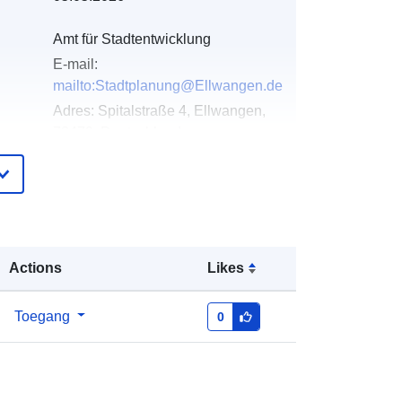
Amt für Stadtentwicklung
E-mail:
mailto:Stadtplanung@Ellwangen.de
Adres:
Spitalstraße 4, Ellwangen,
73479, Deutschland
URL:
http://www.ellwangen.de
ister
Toegevoegd aan data.europa.eu:
23
February 2026
Bijgewerkt op data.europa.eu:
16
Actions
Likes
May 2026
Toegang
0
Coördinaten:
[ [ 10.0872752,
48.9413225 ], [ 10.0919198,
48.9413225 ], [ 10.0919198,
48.9395886 ], [ 10.0872752,