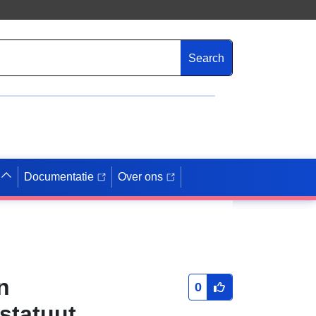
Search
Documentatie
Over ons
n
0
statuut