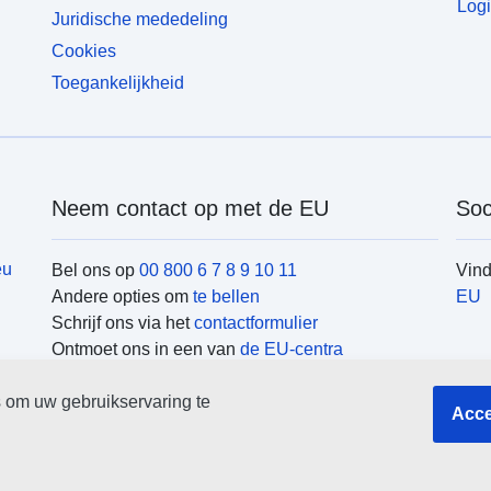
Logi
Juridische mededeling
Cookies
Toegankelijkheid
Neem contact op met de EU
Soc
eu
Bel ons op
00 800 6 7 8 9 10 11
Vin
Andere opties om
te bellen
EU
Schrijf ons via het
contactformulier
Ontmoet ons in een van
de EU-centra
EU-
 om uw gebruikservaring te
Acce
Zoek