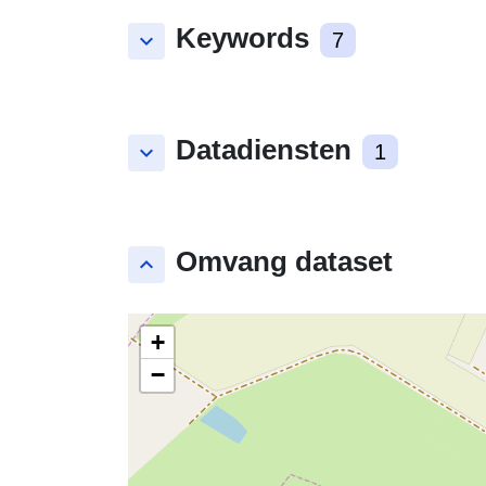
Keywords
keyboard_arrow_down
7
Datadiensten
keyboard_arrow_down
1
Omvang dataset
keyboard_arrow_up
+
−