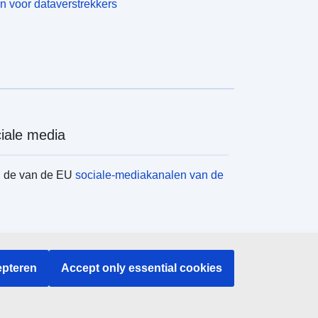
n voor dataverstrekkers
iale media
d de van de EU
sociale-mediakanalen van de
instellingen en -organen
pteren
Accept only essential cookies
en naar EU-instellingen en -organen