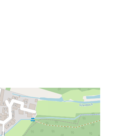
48.9395886 ], [ 10.0872752,
48.9413225 ] ]
Soort:
Polygon
Bron:
http://data.europa.eu/eli/reg/2009/97
6
http://data.europa.eu/88u/dataset/e8
a92b76-a4cb-4c33-b397-
171936808643