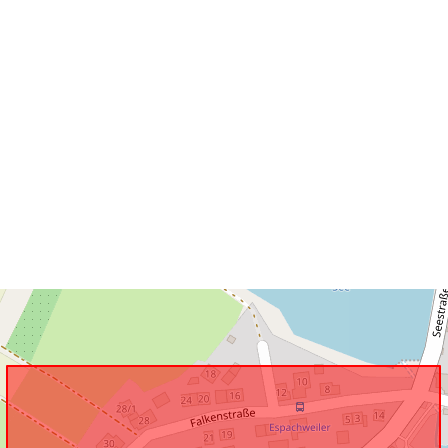
Is conform:
uriRef: