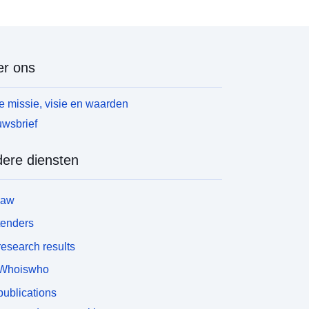
r ons
 missie, visie en waarden
wsbrief
ere diensten
law
tenders
esearch results
Whoiswho
ublications