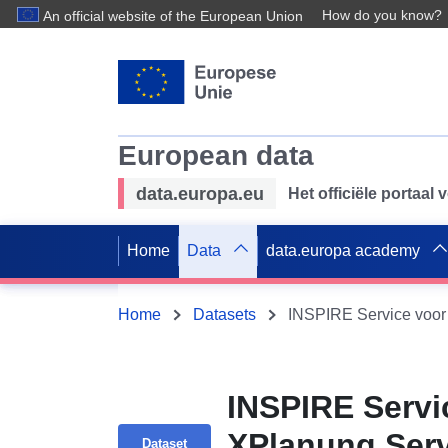
How do you know?
An official website of the European Union
European data
data.europa.eu
Het officiële portaal
Home
Data
data.europa academy
Home
Datasets
INSPIRE Servi
XPlanung Serv
Dataset