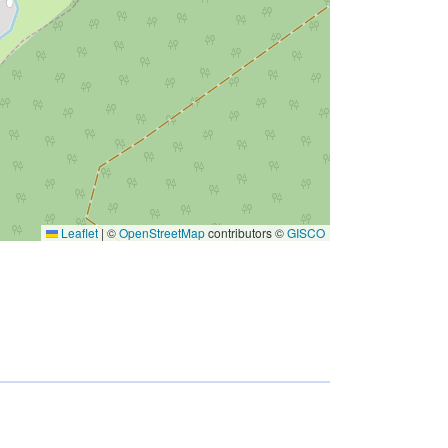
Leaflet
|
©
OpenStreetMap
contributors ©
GISCO