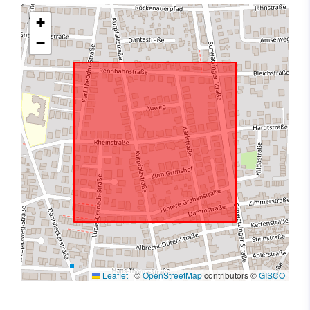
+
−
Leaflet
|
©
OpenStreetMap
contributors ©
GISCO