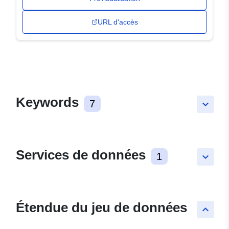
URL d'accès
Keywords
7
keyboard_arrow_down
Services de données
1
keyboard_arrow_down
Étendue du jeu de données
keyboard_arrow_up