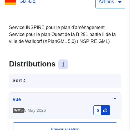
GDI-DE
(XPlanGML 5.0) (INSPIRE
Actions
GML)
Service INSPIRE pour le plan d'aménagement
Service pour le plan Ouest de la B 291 partie II de la
ville de Walldorf (XPlanGML 5.0) (INSPIRE GML)
Distributions
1
Sort
vue
5 May 2026
WMS
0
Prévisualisation