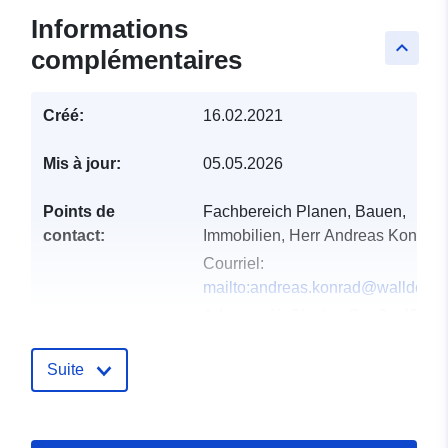
Informations
keyboard_arrow_up
complémentaires
Créé:
16.02.2021
Mis à jour:
05.05.2026
Points de
Fachbereich Planen, Bauen,
contact:
Immobilien, Herr Andreas Konrad
Courriel:
mailto:andreas.konrad@walldorf.d
Adresse:
Nußlocher Straße 45,
Walldorf, 69190, Deutschland
URL:
http://www.walldorf.de
Suite
Compte rendu du
Ajoutée à data.europa.eu:
23
catalogue:
February 2026