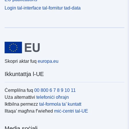
Login tal-interface tal-fornitur tad-data
Skopri aktar fuq
europa.eu
Ikkuntattja l-UE
Ċemplilna fuq
00 800 6 7 8 9 10 11
Uża alternattivi
telefoniċi oħrajn
Iktbilna permezz
tal-formola ta’ kuntatt
Iltaqa’ magħna f’wieħed
miċ-ċentri tal-UE
Media soċjali