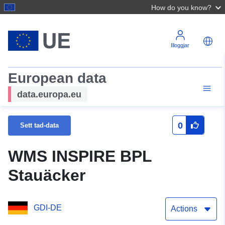
How do you know?
Illoggjar
European data
data.europa.eu
0
Sett tad-data
WMS INSPIRE BPL
Stauäcker
GDI-DE
Actions