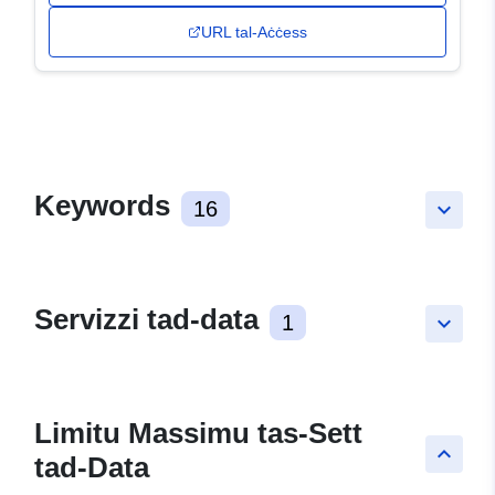
URL tal-Aċċess
Keywords
16
keyboard_arrow_down
Servizzi tad-data
1
keyboard_arrow_down
Limitu Massimu tas-Sett
keyboard_arrow_up
tad-Data