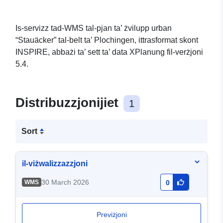
Is-servizz tad-WMS tal-pjan ta’ żvilupp urban
“Stauäcker” tal-belt ta’ Plochingen, ittrasformat skont
INSPIRE, abbażi ta’ sett ta’ data XPlanung fil-verżjoni
5.4.
Distribuzzjonijiet
1
Sort
il-viżwalizzazzjoni
30 March 2026
WMS
0
Previżjoni