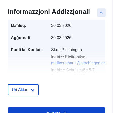
Informazzjoni Addizzjonali
keyboard_arrow_up
Maħluq:
30.03.2026
Aġġornati:
30.03.2026
Punti ta' Kuntatt:
Stadt Plochingen
Indirizz Elettroniku:
mailto:rathaus@plochingen.de
Indirizz:
Schulstraße 5-7,
Plochingen, 73207,
Deutschland
URL:
Uri Aktar
http://www.plochingen.de
Reġistru tal-
Miżjud ma’ data.europa.eu: