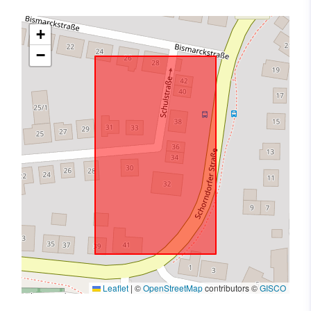
+
−
Leaflet
|
©
OpenStreetMap
contributors ©
GISCO