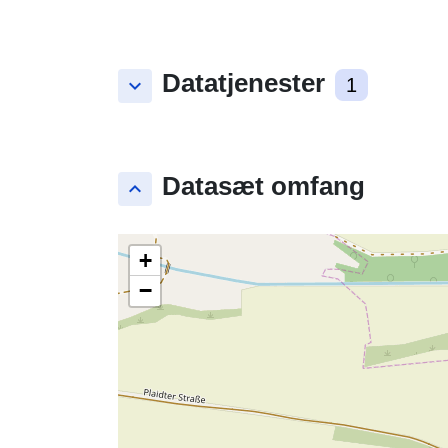
Datatjenester
keyboard_arrow_down
1
Datasæt omfang
keyboard_arrow_up
+
−