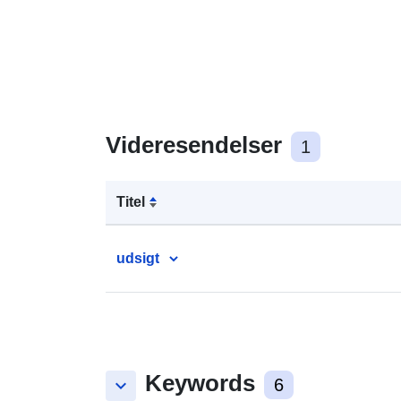
Videresendelser
1
Titel
udsigt
Keywords
keyboard_arrow_down
6