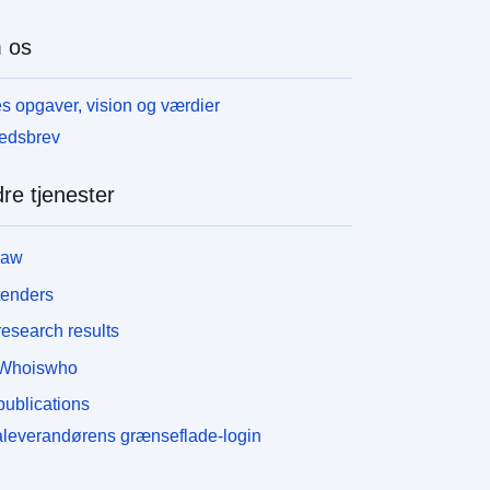
 os
s opgaver, vision og værdier
edsbrev
re tjenester
law
tenders
esearch results
Whoiswho
ublications
leverandørens grænseflade-login