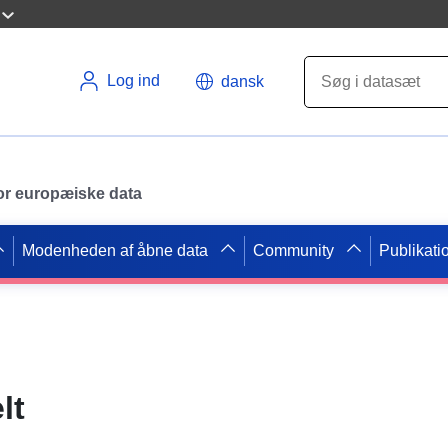
Log ind
dansk
 for europæiske data
Modenheden af åbne data
Community
Publikati
lt