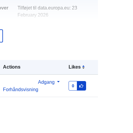
over
Tilføjet til data.europa.eu:
23
February 2026
Opdateret på data.europa.eu:
30
July 2026
Koordinater:
[ [ 7.37751, 50.3933 ], [
7.38311, 50.3933 ], [ 7.38311,
50.3902 ], [ 7.37751, 50.3902 ], [
Actions
Likes
7.37751, 50.3933 ] ]
Type:
Polygon
Adgang
0
Forhåndsvisning
http://data.europa.eu/88u/dataset/e9
2907de-0634-c96d-196d-
a76d81955171