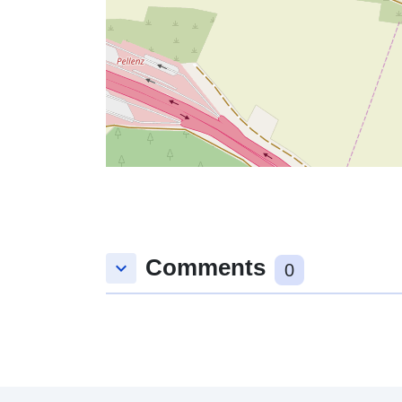
Comments
keyboard_arrow_down
0