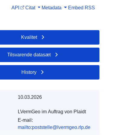
API
Citat
Metadata
Embed
RSS
Kvalitet
Tilsvarende datasæt
History
10.03.2026
LVermGeo im Auftrag von Plaidt
E-mail:
mailto:poststelle@lvermgeo.rlp.de