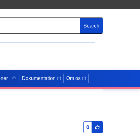
Search
oner
Dokumentation
Om os
0