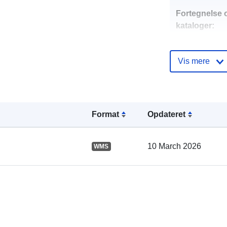
Fortegnelse 
kataloger:
Vis mere
Fysiske:
Format
Opdateret
10 March 2026
WMS
uriRef: