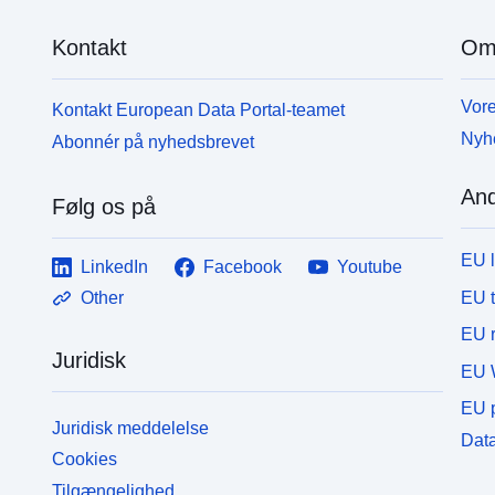
Kontakt
Om
Vore
Kontakt European Data Portal-teamet
Nyh
Abonnér på nyhedsbrevet
And
Følg os på
EU 
LinkedIn
Facebook
Youtube
EU 
Other
EU r
Juridisk
EU 
EU p
Juridisk meddelelse
Data
Cookies
Tilgængelighed