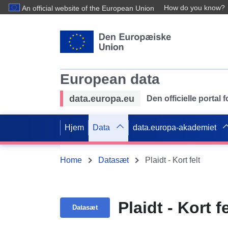
How do you know?
An official website of the European Union
European data
data.europa.eu
Den officielle portal
Hjem
Data
data.europa-akademiet
Home
Datasæt
Plaidt - Kort felt
Plaidt - Kort fe
Datasæt