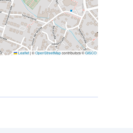
Leaflet
|
©
OpenStreetMap
contributors ©
GISCO