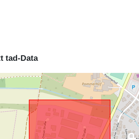
t tad-Data