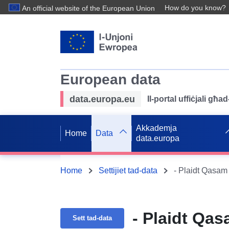
How do you know?
An official website of the European Union
European data
data.europa.eu
Il-portal uffiċjali għ
Akkademja
Home
Data
data.europa
Home
Settijiet tad-data
- Plaidt Qasam 
- Plaidt Qas
Sett tad-data