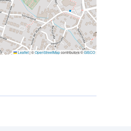
Leaflet
|
©
OpenStreetMap
contributors ©
GISCO