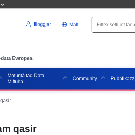
Illoggjar
Malti
ad-data Ewropea.
Maturità tad-Data
Community
Pubblikazzj
Miftuħa
qasir
am qasir