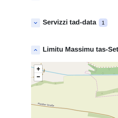
Servizzi tad-data
keyboard_arrow_down
1
Limitu Massimu tas-Set
keyboard_arrow_up
+
−