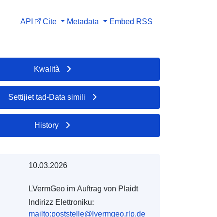
API
Cite
Metadata
Embed
RSS
Kwalità
Settijiet tad-Data simili
History
10.03.2026
LVermGeo im Auftrag von Plaidt
Indirizz Elettroniku:
mailto:poststelle@lvermgeo.rlp.de