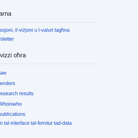
arna
ssjoni, il-viżjoni u l-valuri tagħna
letter
vizzi oħra
law
tenders
esearch results
Whoiswho
ublications
n tal-interface tal-fornitur tad-data