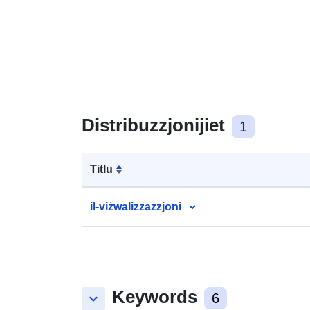
Distribuzzjonijiet
1
Titlu
il-viżwalizzazzjoni
Keywords
keyboard_arrow_down
6