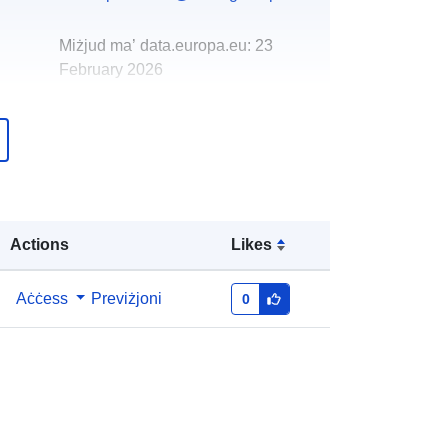
Miżjud ma’ data.europa.eu:
23
February 2026
Aġġornat fuq data.europa.eu:
30
July 2026
Koordinati:
[ [ 7.37751, 50.3933 ], [
7.38311, 50.3933 ], [ 7.38311,
50.3902 ], [ 7.37751, 50.3902 ], [
Actions
Likes
7.37751, 50.3933 ] ]
Tip:
Polygon
Aċċess
Previżjoni
0
http://data.europa.eu/88u/dataset/e9
2907de-0634-c96d-196d-
a76d81955171