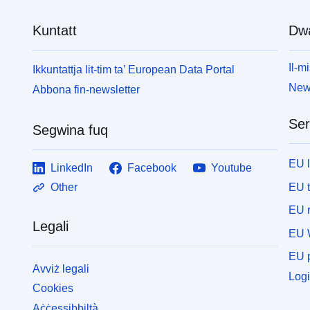
Kuntatt
Dw
Il-mi
Ikkuntattja lit-tim ta’ European Data Portal
News
Abbona fin-newsletter
Ser
Segwina fuq
EU 
LinkedIn
Facebook
Youtube
EU 
Other
EU r
Legali
EU 
EU p
Avviż legali
Logi
Cookies
Aċċessibbiltà