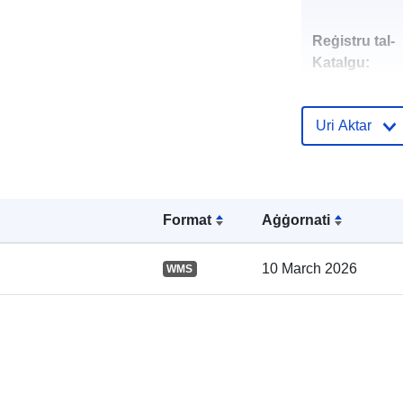
Reġistru tal-
Katalgu:
Uri Aktar
Spazjali:
Format
Aġġornati
10 March 2026
WMS
uriRef: