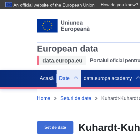
How do you know?
An official website of the European Union
European data
data.europa.eu
Portalul oficial pent
Acasă
Date
data.europa academy
Home
Seturi de date
Kuhardt-Kuhardt 
Kuhardt-Kuh
Set de date