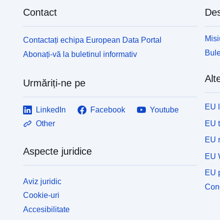
Contact
Des
Misi
Contactați echipa European Data Portal
Bule
Abonați-vă la buletinul informativ
Alte
Urmăriți-ne pe
EU 
LinkedIn
Facebook
Youtube
EU 
Other
EU r
Aspecte juridice
EU 
EU p
Aviz juridic
Cone
Cookie-uri
Accesibilitate