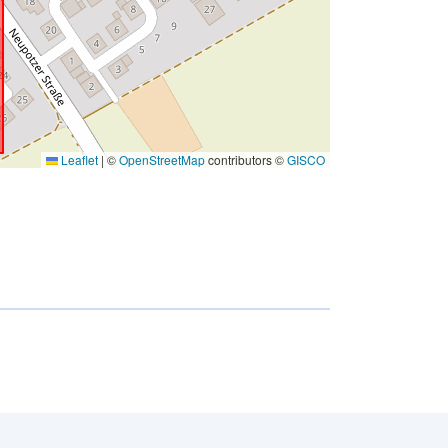
Leaflet
|
©
OpenStreetMap
contributors ©
GISCO