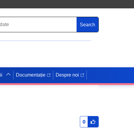
Search
ii
Documentație
Despre noi
0