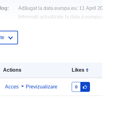
log:
Adăugat la data.europa.eu:
11 April 2026
Informații actualizate la data a.europa.eu:
29 April 2026
te
Coordonate:
[ [ 8.30994, 49.1434 ], [
8.3148, 49.1434 ], [ 8.3148, 49.1408
], [ 8.30994, 49.1408 ], [ 8.30994,
49.1434 ] ]
Actions
Likes
Tip:
Polygon
Acces
Previzualizare
0
ală:
http://data.europa.eu/88u/dataset/e9
3252c8-ed97-6741-00a7-
88f23d549cde