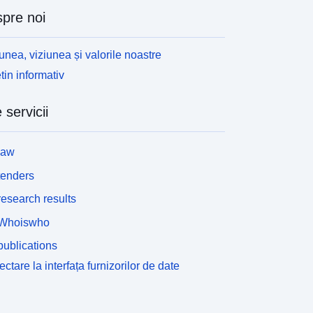
pre noi
unea, viziunea și valorile noastre
tin informativ
 servicii
law
tenders
esearch results
Whoiswho
ublications
ctare la interfața furnizorilor de date