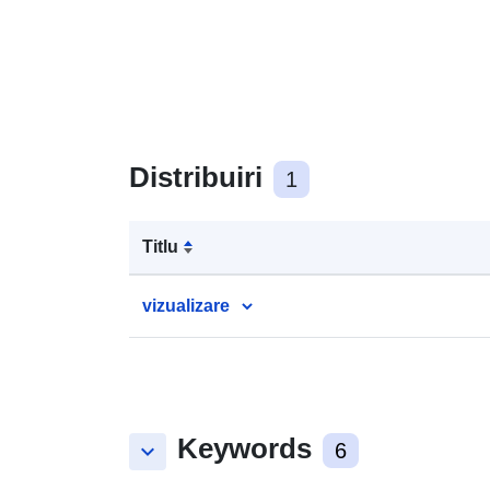
Distribuiri
1
Titlu
vizualizare
Keywords
keyboard_arrow_down
6