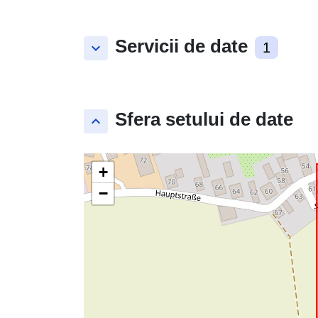
Servicii de date
keyboard_arrow_down
1
Sfera setului de date
keyboard_arrow_up
+
−