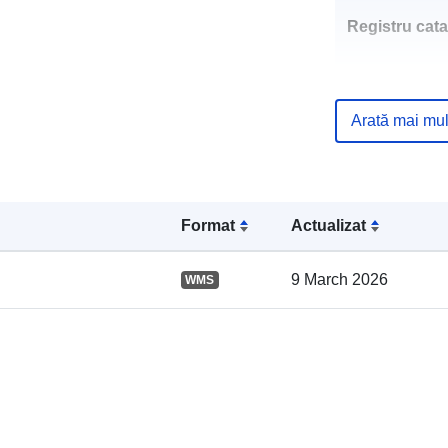
Registru cata
Arată mai mul
Spațial:
Format
Actualizat
9 March 2026
WMS
Resursă spați
uriRef: