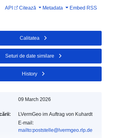
API
Citează
Metadata
Embed
RSS
Calitatea
Seturi de date similare
History
09 March 2026
ării:
LVermGeo im Auftrag von Kuhardt
E-mail:
mailto:poststelle@lvermgeo.rlp.de