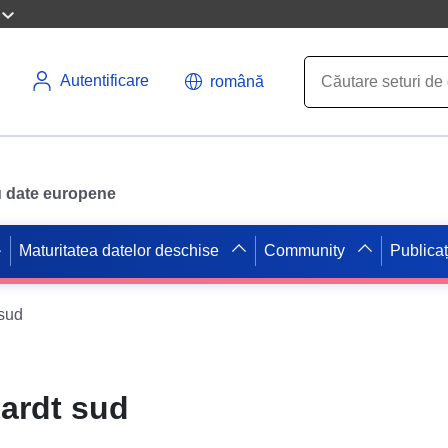
Autentificare
română
ru date europene
Maturitatea datelor deschise
Community
Publicaț
sud
ardt sud