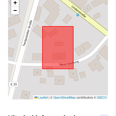
+
−
Leaflet
|
©
OpenStreetMap
contributors ©
GISCO