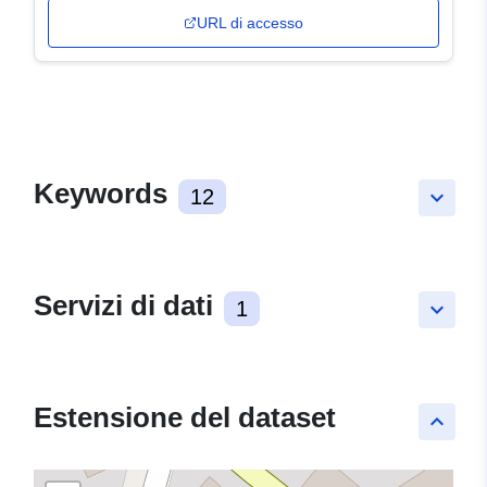
URL di accesso
Keywords
12
keyboard_arrow_down
Servizi di dati
1
keyboard_arrow_down
Estensione del dataset
keyboard_arrow_up