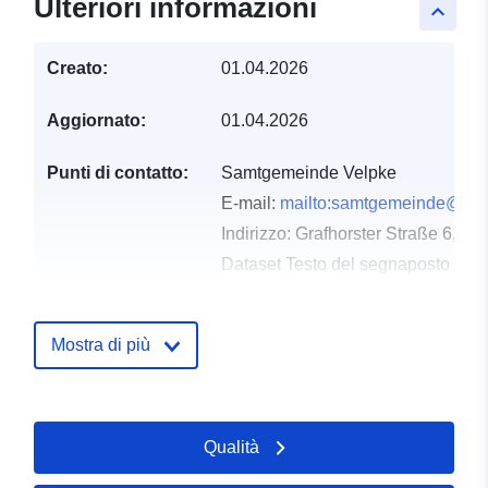
Ulteriori informazioni
keyboard_arrow_up
Creato:
01.04.2026
Aggiornato:
01.04.2026
Punti di contatto:
Samtgemeinde Velpke
E-mail:
mailto:samtgemeinde@vel
Indirizzo:
Grafhorster Straße 6, V
Dataset Testo del segnaposto del 
http://www.velpke.de
Mostra di più
Registro del
Aggiunta a data.europa.eu:
11
catalogo:
April 2026
Aggiornato su data.europa.eu:
30 July 2026
Qualità
Spaziale:
Coordinate:
[ [ 10.9617985,