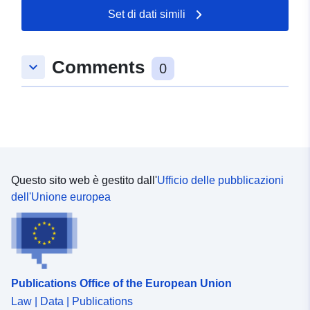
Set di dati simili
52.3952591 ], [ 10.9624354,
52.3952591 ], [ 10.9624354,
52.3947231 ], [ 10.9617985,
Comments
keyboard_arrow_down
52.3947231 ], [ 10.9617985,
0
52.3952591 ] ]
Tipo:
Polygon
Conforme a:
Risorsa:
http://data.europa.eu/eli/reg/2009/
Questo sito web è gestito dall'
Ufficio delle pubblicazioni
uriRef:
http://data.europa.eu/88u/dataset
dell'Unione europea
2eac-4404-8361-49b428c594e0
Publications Office of the European Union
Law | Data | Publications