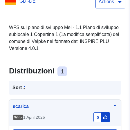
GDI-DE
del comune di Velpke
Actions
WFS sul piano di sviluppo Mei - 1.1 Piano di sviluppo
sublocale 1 Copertina 1 (1a modifica semplificata) del
comune di Velpke nel formato dati INSPIRE PLU
Versione 4.0.1
Distribuzioni
1
Sort
scarica
1 April 2026
WFS
0