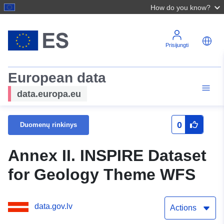
How do you know?
Prisijungti
European data
data.europa.eu
0
Duomenų rinkinys
Annex II. INSPIRE Dataset
for Geology Theme WFS
data.gov.lv
Actions