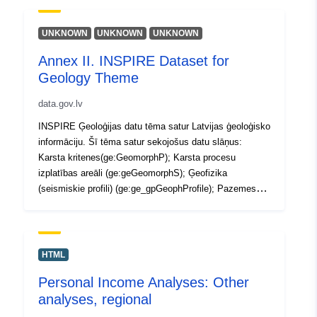
Ģeoloģiskie un hidroģeoloģiskie urbumi (ge:geBorehole);
(https://geolatvija.lv/main?geoProductId=140)
UNKNOWN
UNKNOWN
UNKNOWN
Annex II. INSPIRE Dataset for
Geology Theme
data.gov.lv
INSPIRE Ģeoloģijas datu tēma satur Latvijas ģeoloģisko
informāciju. Šī tēma satur sekojošus datu slāņus:
Karsta kritenes(ge:GeomorphP); Karsta procesu
izplatības areāli (ge:geGeomorphS); Ģeofizika
(seismiskie profili) (ge:ge_gpGeophProfile); Pazemes
ūdeņu atradnes un krājumu bilance (ge:hgActiveWell);
Pazemes ūdens horizonti (ge:hgGroundWaterBody);
Ģeoloģiskie un hidroģeoloģiskie urbumi (ge:geBorehole);
HTML
Personal Income Analyses: Other
analyses, regional