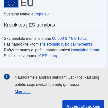
Svetainę tvarko
europa.eu
Kreipkitės į ES tarnybas
Skambinkite mums telefonu
00 800 6 7 8 9 10 11
Pasinaudokite kitomis
telefoninio ryšio galimybėmis
Rašykite mums e. paštu naudodamiesi
kontaktine forma
Susitikime viename iš
ES biurų
Socialiniai tinklai
Naudojame slapukus siekdami užtikrinti, kad jūsų
ES
socialinių tinklų kanalai
patirtis šioje svetainėje būtų geriausia
More info
ES institucijos ir įstaigos
Accept all cookies