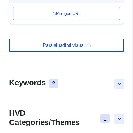
Prieigos URL
Parsisiųsdinti visus
Keywords
2
keyboard_arrow_down
HVD
1
keyboard_arrow_down
Categories/Themes