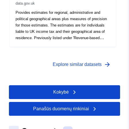
data.gov.uk
Provides estimates for regional, administrative and
political geographical areas plus measures of precision
for those estimates. The estimates are for individuals
liable to UK income tax and their geographical area of
residence. Previously listed under 'Revenue-based
Taxes and Benefits: Personal incomes'. Source agency:
HM Revenue and Customs Designation: National
Statistics Language: English Alternative title: Personal
Income Analyses: Other analyses, regional
arrow_forward
Explore similar datasets
Kokybė
Panašūs duomenų rinkiniai