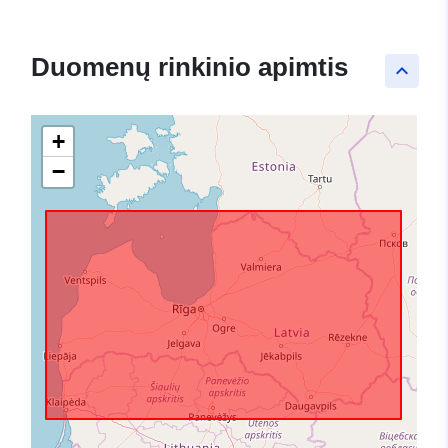
Duomenų rinkinio apimtis
keyboard_arrow_up
+
−