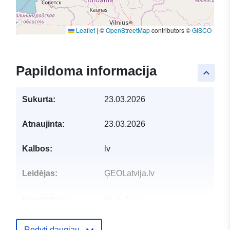
Leaflet
|
©
OpenStreetMap
contributors ©
GISCO
Papildoma informacija
keyboard_arrow_up
Sukurta:
23.03.2026
Atnaujinta:
23.03.2026
Kalbos:
lv
Leidėjas:
ĢEOLatvija.lv
Kontaktinis
El. paštas:
punktas:
mailto:pasts@vdaa.gov.lv
Rodyti daugiau