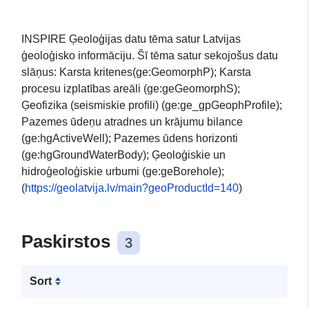
INSPIRE Ģeoloģijas datu tēma satur Latvijas
ģeoloģisko informāciju. Šī tēma satur sekojošus datu
slāņus: Karsta kritenes(ge:GeomorphP); Karsta
procesu izplatības areāli (ge:geGeomorphS);
Ģeofizika (seismiskie profili) (ge:ge_gpGeophProfile);
Pazemes ūdeņu atradnes un krājumu bilance
(ge:hgActiveWell); Pazemes ūdens horizonti
(ge:hgGroundWaterBody); Ģeoloģiskie un
hidroģeoloģiskie urbumi (ge:geBorehole);
(
https://geolatvija.lv/main?geoProductId=140
)
Paskirstos
3
Sort