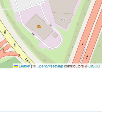
Leaflet
|
©
OpenStreetMap
contributors ©
GISCO