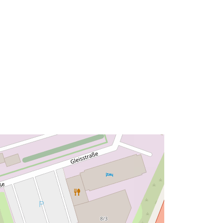
49.3268018 ] ]
Type:
Polygon
à:
Ressource:
http://data.europa.eu/eli/reg/2009/97
6
http://data.europa.eu/88u/dataset/e9
a4dec7-e5b9-4f45-9abb-
7709970fedd1