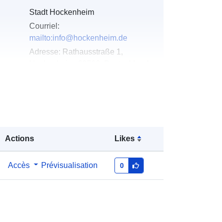
Stadt Hockenheim
Courriel:
mailto:info@hockenheim.de
Adresse:
Rathausstraße 1,
Hockenheim, 68766, Deutschland
URL:
http://www.hockenheim.de
u du
Ajoutée à data.europa.eu:
11 April
2026
Mise à jour sur data.europa.eu:
30
Actions
Likes
July 2026
Accès
Prévisualisation
0
Coordonnées:
[ [ 8.5369327,
49.3268018 ], [ 8.5387565,
49.3268018 ], [ 8.5387565,
49.3260761 ], [ 8.5369327,
49.3260761 ], [ 8.5369327,