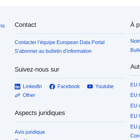
Contact
À p
ons
Notr
Contacter l’équipe European Data Portal
Bull
S'abonner au bulletin d'information
Aut
Suivez-nous sur
EU 
LinkedIn
Facebook
Youtube
EU 
Other
EU r
Aspects juridiques
EU 
EU p
Avis juridique
Conn