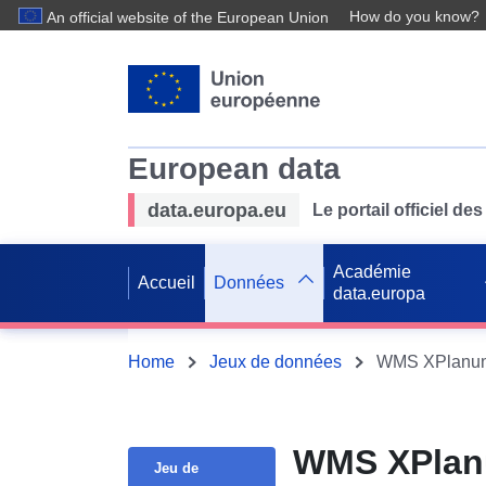
How do you know?
An official website of the European Union
European data
data.europa.eu
Le portail officiel 
Académie
Accueil
Données
data.europa
Home
Jeux de données
WMS XPlanung
WMS XPlanu
Jeu de