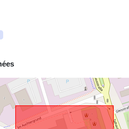
Correspond 
uriRef:
nées