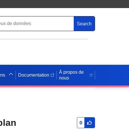
Search
À propos de
ons
Documentation
nous
plan
0