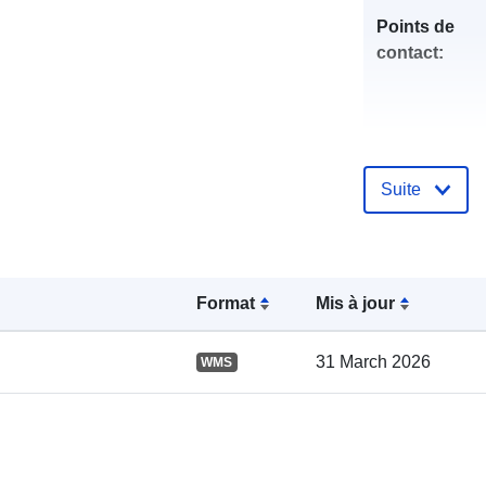
Points de
contact:
Suite
Compte rend
catalogue:
Format
Mis à jour
31 March 2026
WMS
spatial: