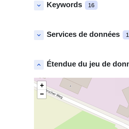
Keywords
keyboard_arrow_down
16
Services de données
keyboard_arrow_down
1
Étendue du jeu de don
keyboard_arrow_up
+
−