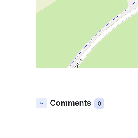
Comments
keyboard_arrow_down
0