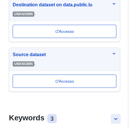
Destination dataset on data.public.lu
-
UNKNOWN
Accesso
Source dataset
-
UNKNOWN
Accesso
Keywords
3
keyboard_arrow_down