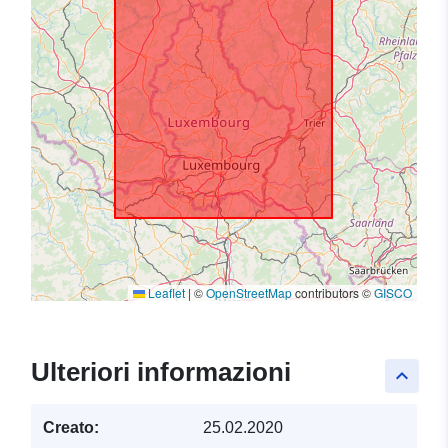
Leaflet
|
©
OpenStreetMap
contributors ©
GISCO
Ulteriori informazioni
keyboard_arrow_up
Creato:
25.02.2020