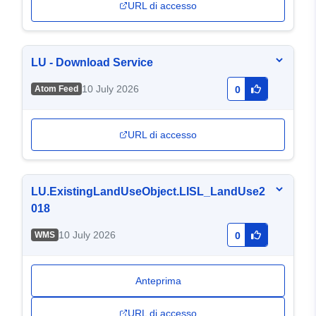
URL di accesso
LU - Download Service
10 July 2026
Atom Feed
0
URL di accesso
LU.ExistingLandUseObject.LISL_LandUse2
018
10 July 2026
WMS
0
Anteprima
URL di accesso