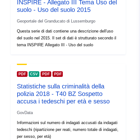
INSPIRE - Allegato III Tema Uso del
http://data.europa.eu/eli/reg/2010/
suolo - Uso del suolo 2015
Risorsa:
http://eur-
lex.europa.eu/eli/reg/2009/976/oj
Geoportale del Granducato di Lussemburgo
Questa serie di dati contiene una descrizione dell'uso
Provenienza:
no information available
del suolo nel 2015. Il set di dati è strutturato secondo il
tema INSPIRE Allegato III - Uso del suolo
Identificatori:
https://data.public.lu/api/1/data
uriRef:
http://data.europa.eu/88u/dataset
11aa-47d0-9001-2b047ca66a40
PDF
CSV
PDF
PDF
Statistiche sulla criminalità della
Copertura
01 January 2018
polizia 2018 - T40 BZ Sospetto
temporale:
 -
31 December 2018
accusa i tedeschi per età e sesso
GovData
Informazioni sul numero di indagati accusati da indagati
tedeschi (ripartizione per reati, numero totale di indagati,
per sesso, per età)