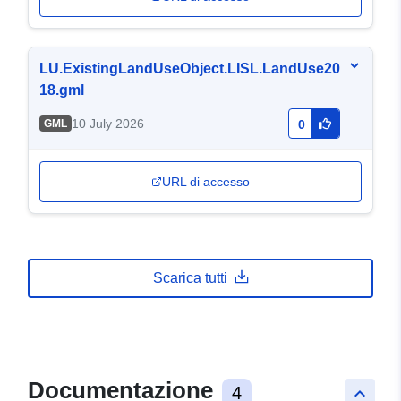
LU.ExistingLandUseObject.LISL.LandUse20
18.gml
10 July 2026
GML
0
URL di accesso
Scarica tutti
Documentazione
4
keyboard_arrow_up