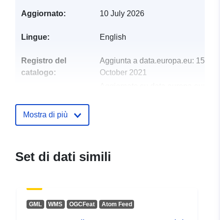
Aggiornato:
10 July 2026
Lingue:
English
Registro del
Aggiunta a data.europa.eu:
15
catalogo:
October 2021
Aggiornato su data.europa.eu:
03 August 2026
Mostra di più
Spaziale:
Coordinate:
[ [ 5.55, 50.25 ], [
6.74, 50.25 ], [ 6.74, 49.42 ], [
5.55, 49.42 ], [ 5.55, 50.25 ] ]
Set di dati simili
Tipo:
Polygon
Conforme a:
Risorsa:
http://eur-
lex.europa.eu/eli/reg_impl/2023/13
GML
WMS
OGCFeat
Atom Feed
Risorsa: