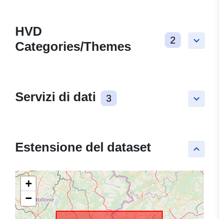
HVD
2
keyboard_arrow_down
Categories/Themes
Servizi di dati
3
keyboard_arrow_down
Estensione del dataset
keyboard_arrow_up
+
−