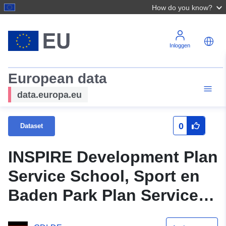
How do you know?
Inloggen
European data
data.europa.eu
0
Dataset
INSPIRE Development Plan
Service School, Sport en
Baden Park Plan Service
(XPlanGML 5.0) (INSPIRE