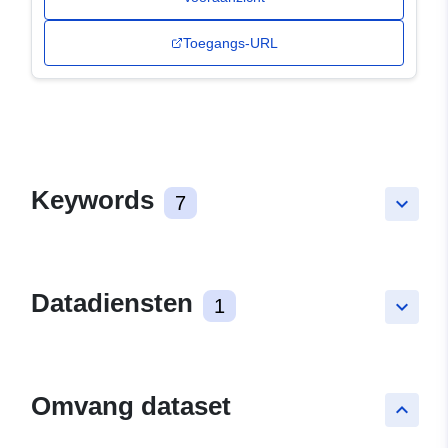
Toegangs-URL
Keywords
7
keyboard_arrow_down
Datadiensten
1
keyboard_arrow_down
Omvang dataset
keyboard_arrow_up