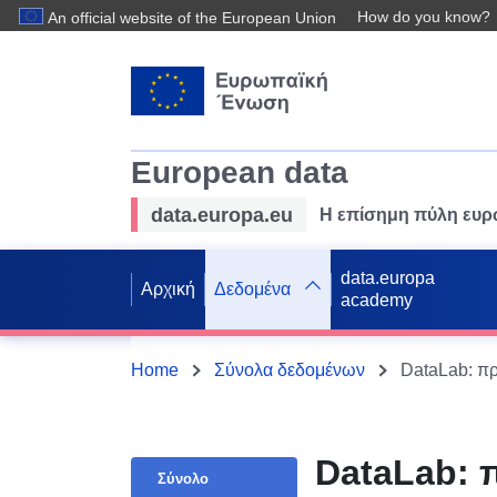
How do you know?
An official website of the European Union
European data
data.europa.eu
Η επίσημη πύλη ευ
data.europa
Αρχική
Δεδομένα
academy
Home
Σύνολα δεδομένων
DataLab: πρ
DataLab: 
Σύνολο