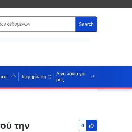
Search
Λίγα λόγια για
σεις
Τεκμηρίωση
μας
ού την
0