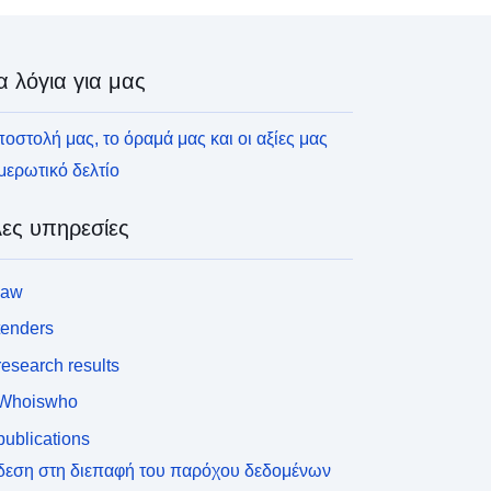
α λόγια για μας
οστολή μας, το όραμά μας και οι αξίες μας
ερωτικό δελτίο
ες υπηρεσίες
law
tenders
esearch results
Whoiswho
ublications
δεση στη διεπαφή του παρόχου δεδομένων