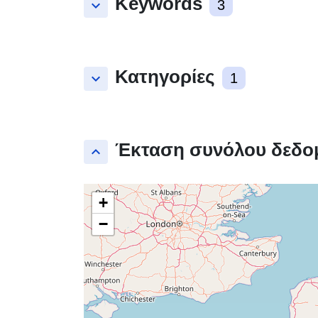
Keywords
keyboard_arrow_down
3
Κατηγορίες
keyboard_arrow_down
1
Έκταση συνόλου δεδο
keyboard_arrow_up
+
−