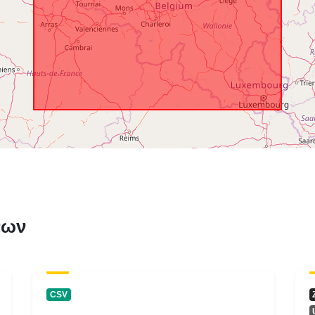
νων
CSV