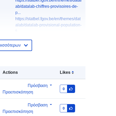
https://statbel.fgov.be/fr/themes/datal
ab/datalab-chiffres-provisoires-de-
p...
https://statbel.fgov.be/en/themes/dat
alab/datalab-provisional-population-
fi...
English
ρισσότερων
French
Dutch
North Gate II & III - INS (STATBEL -
Actions
Likes
Statistics Belgium)
E-Mail:
Πρόσβαση
mailto:statbel@economie.fgov.be
0
Προεπισκόπηση
Αρχική σελίδα:
https://statbel.fgov.be/
Πρόσβαση
0
Προεπισκόπηση
ής:
Statbel