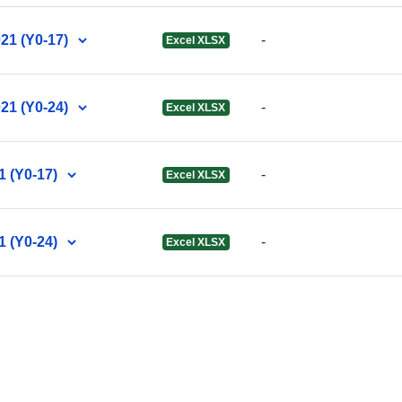
021 (Y0-17)
-
Excel XLSX
Αρχείο
021 (Y0-24)
-
Excel XLSX
καταλόγου:
1 (Y0-17)
-
Excel XLSX
Χωρικός:
1 (Y0-24)
-
Excel XLSX
Αναγνωριστι
uriRef: