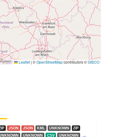
Leaflet
|
©
OpenStreetMap
contributors ©
GISCO
ZIP
JSON
JSON
KML
UNKNOWN
ZIP
...
UNKNOWN
UNKNOWN
CSV
UNKNOWN