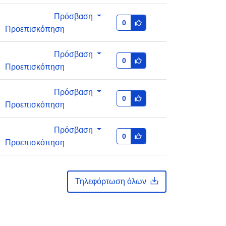
E-Mail:
Πρόσβαση
0
mailto:statbel@economie.fgov.be
Προεπισκόπηση
Προστίθεται στο data.europa.eu:
06
Πρόσβαση
0
August 2025
Προεπισκόπηση
Επικαιροποιήθηκε στα data.europa.eu:
30 July 2026
Πρόσβαση
0
Προεπισκόπηση
Συντεταγμένες:
[ [ 2.54, 51.51 ], [
6.41, 51.51 ], [ 6.41, 49.49 ], [ 2.54,
Πρόσβαση
0
49.49 ], [ 2.54, 51.51 ] ]
Προεπισκόπηση
Τύπος:
Polygon
κά:
ea49b5c8f0f1256aad824ab3c9cac4
Τηλεφόρτωση όλων
5b30fa4862
http://data.europa.eu/88u/dataset/ea