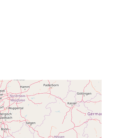
49b5c8f0f1256aad824ab3c9cac45b
30fa4862
public