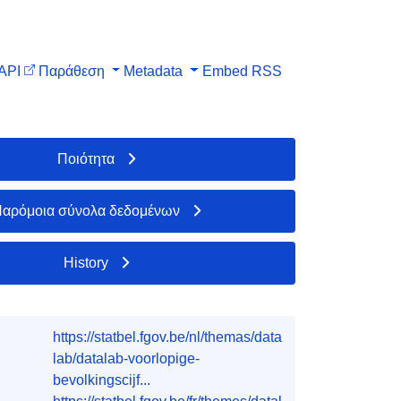
API
Παράθεση
Metadata
Embed
RSS
Ποιότητα
αρόμοια σύνολα δεδομένων
History
https://statbel.fgov.be/nl/themas/data
lab/datalab-voorlopige-
bevolkingscijf...