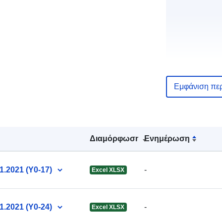
Γλώσσες :
Εμφάνιση πε
Εκδότης:
Διαμόρφωση
Ενημέρωση
1.2021 (Y0-17)
-
Excel XLSX
1.2021 (Y0-24)
-
Excel XLSX
Σημείο επαφ