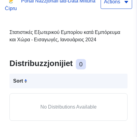
Portal Nazzjonali tad-Data Miftuħa
2024
Actions
Ċipru
Στατιστικές Εξωτερικού Εμπορίου κατά Εμπόρευμα
και Χώρα - Εισαγωγές, Ιανουάριος 2024
Distribuzzjonijiet
0
Sort
No Distributions Available