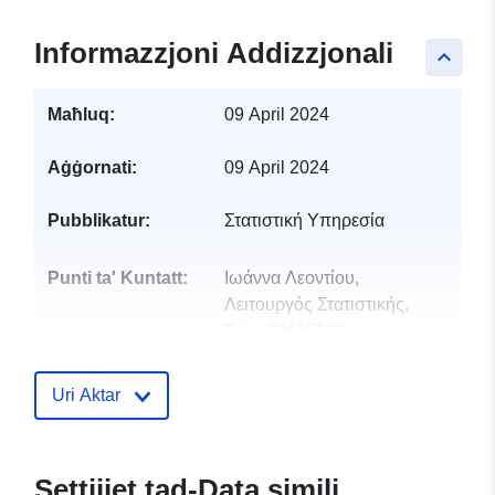
Informazzjoni Addizzjonali
keyboard_arrow_up
Maħluq:
09 April 2024
Aġġornati:
09 April 2024
Pubblikatur:
Στατιστική Υπηρεσία
Punti ta' Kuntatt:
Ιωάννα Λεοντίου,
Λειτουργός Στατιστικής,
Τηλ.: 22605122
Indirizz Elettroniku:
ileontiou@cystat.mof.gov.cy
Uri Aktar
Reġistru tal-
Miżjud ma’ data.europa.eu:
Katalgu:
22 January 2026
Settijiet tad-Data simili