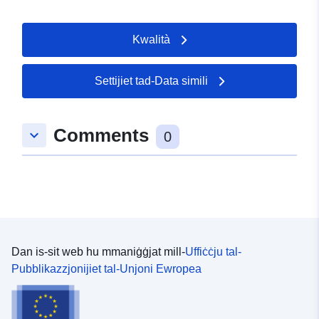
Kwalità
Settijiet tad-Data simili
Comments
keyboard_arrow_down
0
Dan is-sit web hu mmaniġġjat mill-
Uffiċċju tal-
Pubblikazzjonijiet tal-Unjoni Ewropea