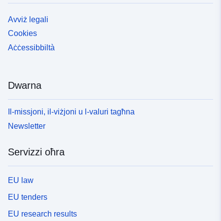
Avviż legali
Cookies
Aċċessibbiltà
Dwarna
Il-missjoni, il-viżjoni u l-valuri tagħna
Newsletter
Servizzi oħra
EU law
EU tenders
EU research results