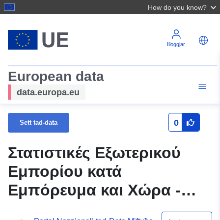
How do you know?
Illoggjar
European data
data.europa.eu
0
Sett tad-data
Στατιστικές Εξωτερικού
Εμπορίου κατά
Εμπόρευμα και Χώρα -
Εισαγωγές, Ιανουάριος