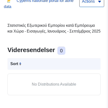
Cyperns nationale portal for åbne
Σεπτέμβριος 2025
Actions
data
Στατιστικές Εξωτερικού Εμπορίου κατά Εμπόρευμα
και Χώρα - Εισαγωγές, Ιανουάριος - Σεπτέμβριος 2025
Videresendelser
0
Sort
No Distributions Available