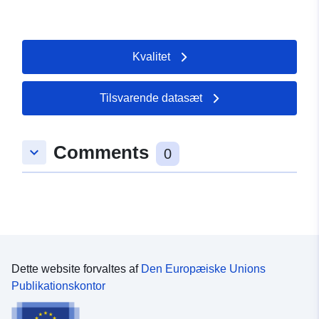
Kvalitet
Tilsvarende datasæt
Comments
keyboard_arrow_down
0
Dette website forvaltes af
Den Europæiske Unions
Publikationskontor