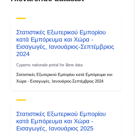
Opdateret på data.europa.eu:
07 August 2026
Identifikatorer:
eac58c16-1e4c-4524-9800-
Στατιστικές Εξωτερικού Εμπορίου
aife1041133G
κατά Εμπόρευμα και Χώρα -
Εισαγωγές, Ιανουάριος-Σεπτέμβριος
uriRef:
http://data.europa.eu/88u/dataset
2024
1e4c-4524-9800-aife1041133g
Cyperns nationale portal for åbne data
Στατιστικές Εξωτερικού Εμπορίου κατά Εμπόρευμα και
Χώρα - Εισαγωγές, Ιανουάριος-Σεπτέμβριος 2024
Στατιστικές Εξωτερικού Εμπορίου
κατά Εμπόρευμα και Χώρα -
Εισαγωγές, Ιανουάριος 2025