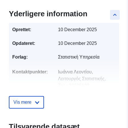
Yderligere information
keyboard_arrow_up
Oprettet:
10 December 2025
Opdateret:
10 December 2025
Forlag:
Στατιστική Υπηρεσία
Kontaktpunkter:
Ιωάννα Λεοντίου,
Λειτουργός Στατιστικής,
Τηλ.: 22605122
E-mail:
ileontiou@cystat.mof.gov.cy
Vis mere
Fortegnelse over
Tilføjet til data.europa.eu:
22
kataloger:
January 2026
Tilsvarende datasæt