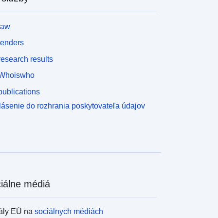
law
tenders
esearch results
Whoiswho
ublications
lásenie do rozhrania poskytovateľa údajov
iálne médiá
ály EÚ na
sociálnych médiách