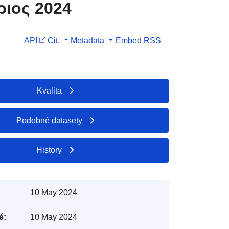
ριος 2024
API
Cit.
Metadata
Embed
RSS
Kvalita
Podobné datasety
History
10 May 2024
é:
10 May 2024