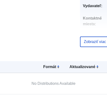
Vydavateľ:
Kontaktné
miesta:
Zobraziť viac
Katalógový
záznam:
Formát
Aktualizované
Identifikátory
No Distributions Available
uriRef: