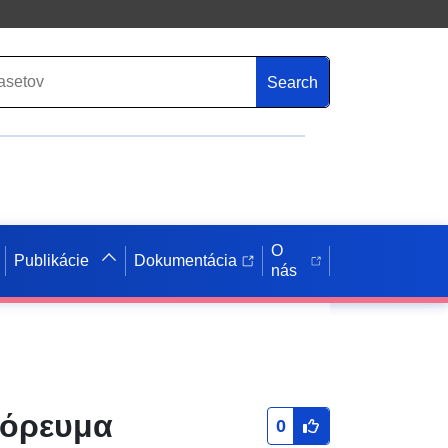
Search
O
Publikácie
Dokumentácia
nás
πόρευμα
0