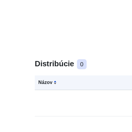
Distribúcie
0
Názov