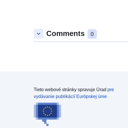
Comments
keyboard_arrow_down
0
Tieto webové stránky spravuje Úrad
pre
vydávanie publikácií Európskej únie