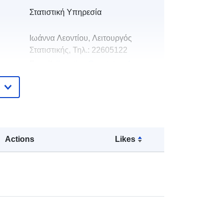
Στατιστική Υπηρεσία
Ιωάννα Λεοντίου, Λειτουργός
Στατιστικής, Τηλ.: 22605122
E-mail:
ileontiou@cystat.mof.gov.cy
Pridané k údajom.europa.eu:
06 May 2026
Aktualizované na základe údajov.europa.eu:
01 August 2026
Actions
Likes
:
eac58c16-1e4c-4524-9800-
aife1042114G
http://data.europa.eu/88u/dataset/ea
c58c16-1e4c-4524-9800-
aife1042114g