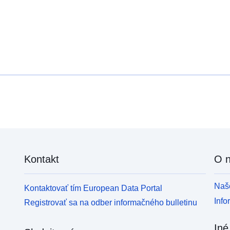
Kontakt
O 
Naše
Kontaktovať tím European Data Portal
Info
Registrovať sa na odber informačného bulletinu
Iné