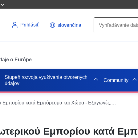
Prihlásiť
slovenčina
údaje o Európe
Stupeň rozvoja využívania otvorených
Community
údajov
Στατιστικές Εξωτερικού Εμπορίου κατά Εμπόρευμα και Χώρα - Εξαγωγές, Ιανουάριος-Φεβρουάριος 2024
Εξωτερικού Εμπορίου κατά Εμ