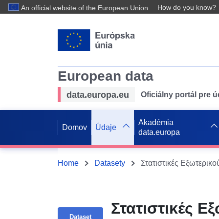
How do you know?
An official website of the European Union
European data
data.europa.eu
Oficiálny portál pre 
Akadémia
Domov
Údaje
data.europa
Home
Datasety
Στατιστικές 
Dataset