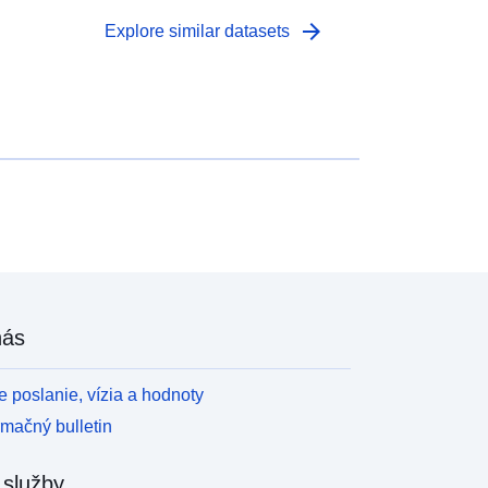
arrow_forward
Explore similar datasets
nás
 poslanie, vízia a hodnoty
rmačný bulletin
 služby