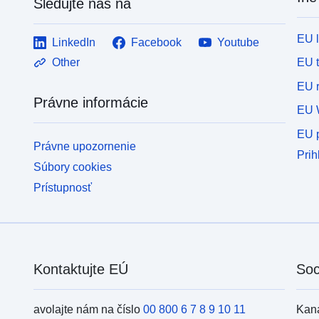
Sledujte nás na
EU 
LinkedIn
Facebook
Youtube
EU 
Other
EU r
Právne informácie
EU 
EU p
Právne upozornenie
Prih
Súbory cookies
Prístupnosť
Kontaktujte EÚ
Soc
avolajte nám na číslo
00 800 6 7 8 9 10 11
Kan