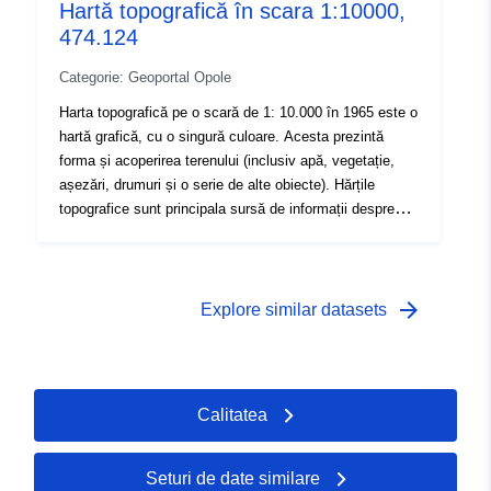
Hartă topografică în scara 1:10000,
474.124
Categorie: Geoportal Opole
Harta topografică pe o scară de 1: 10.000 în 1965 este o
hartă grafică, cu o singură culoare. Acesta prezintă
forma și acoperirea terenului (inclusiv apă, vegetație,
așezări, drumuri și o serie de alte obiecte). Hărțile
topografice sunt principala sursă de informații despre
mediul geografic.
arrow_forward
Explore similar datasets
Calitatea
Seturi de date similare