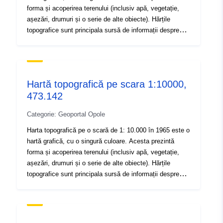
forma și acoperirea terenului (inclusiv apă, vegetație,
Proveniență:
Dane źródłowe pochodzą z
așezări, drumuri și o serie de alte obiecte). Hărțile
Centralnego Ośrodka
topografice sunt principala sursă de informații despre
Dokumentacji Geodezyjnej i
mediul geografic.
Kar...
Identificatori:
brak danych
Hartă topografică pe scara 1:10000,
473.142
uriRef:
http://data.europa.eu/88u/dataset
6786-4285-963a-0b44ee018a9b
Categorie: Geoportal Opole
Harta topografică pe o scară de 1: 10.000 în 1965 este o
Tip:
Resursă:
hartă grafică, cu o singură culoare. Acesta prezintă
http://inspire.ec.europa.eu/metadat
forma și acoperirea terenului (inclusiv apă, vegetație,
codelist/ResourceType/dataset
așezări, drumuri și o serie de alte obiecte). Hărțile
topografice sunt principala sursă de informații despre
mediul geografic.