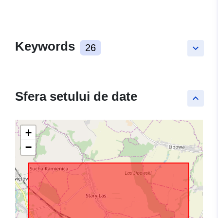
Keywords
26
keyboard_arrow_down
Sfera setului de date
keyboard_arrow_up
+
−