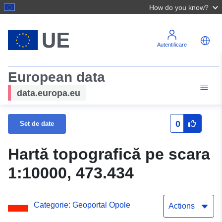
How do you know?
Autentificare
European data
data.europa.eu
0
Set de date
Hartă topografică pe scara
1:10000, 473.434
Categorie: Geoportal Opole
Actions