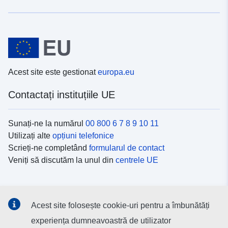
Acest site este gestionat
europa.eu
Contactați instituțiile UE
Sunați-ne la numărul
00 800 6 7 8 9 10 11
Utilizați alte
opțiuni telefonice
Scrieți-ne completând
formularul de contact
Veniți să discutăm la unul din
centrele UE
Platformele de comunicare socială
Acest site folosește cookie-uri pentru a îmbunătăți
Descoperiți canalele UE
pe rețelele sociale
experiența dumneavoastră de utilizator