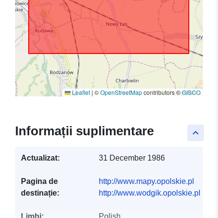
Leaflet
|
©
OpenStreetMap
contributors ©
GISCO
Informații suplimentare
keyboard_arrow_up
Actualizat:
31 December 1986
Pagina de
http://www.mapy.opolskie.pl
destinație:
http://www.wodgik.opolskie.pl
Limbi:
Polish