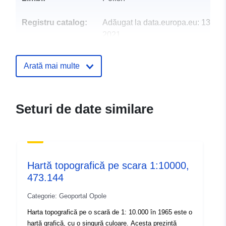
Registru catalog:
Adăugat la data.europa.eu:
13 Oct
2021
Informații actualizate la data a.eur
09 July 2022
Arată mai multe
Spațial:
Coordonate:
[ [ 17.3609,
50.3451 ], [ 17.3609,
Seturi de date similare
50.3938 ], [ 17.4739,
50.3938 ], [ 17.4739,
50.3451 ], [ 17.3609,
50.3451 ] ]
Tip:
Polygon
Hartă topografică pe scara 1:10000,
473.144
Resursă spațială:
Categorie: Geoportal Opole
Conform cu:
2180
Harta topografică pe o scară de 1: 10.000 în 1965 este o
hartă grafică, cu o singură culoare. Acesta prezintă