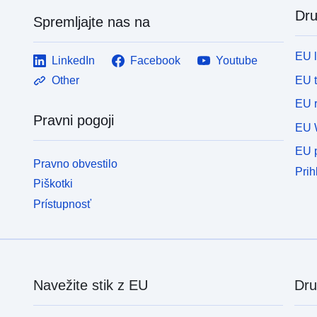
Dru
Spremljajte nas na
EU 
LinkedIn
Facebook
Youtube
EU 
Other
EU r
Pravni pogoji
EU 
EU p
Pravno obvestilo
Prih
Piškotki
Prístupnosť
Navežite stik z EU
Dru