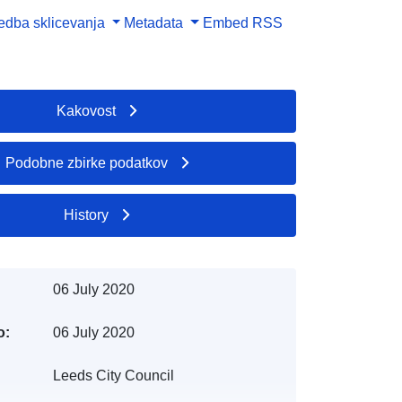
dba sklicevanja
Metadata
Embed
RSS
Kakovost
Podobne zbirke podatkov
History
06 July 2020
o:
06 July 2020
Leeds City Council