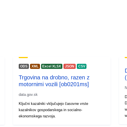
ODS
XML
Excel XLSX
JSON
CSV
Trgovina na drobno, razen z
(
motornimi vozili [ob0201ms]
N
data.gov.sk
D
D
Ključni kazalniki vključujejo časovne vrste
w
kazalnikov gospodarskega in socialno-
w
ekonomskega razvoja.