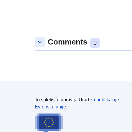
Comments
keyboard_arrow_down
0
To spletišče upravlja Urad
za publikacije
Evropske unije.