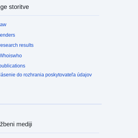
ge storitve
law
tenders
esearch results
Whoiswho
ublications
lásenie do rozhrania poskytovateľa údajov
žbeni mediji