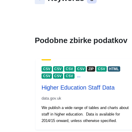
Podobne zbirke podatkov
CSV
CSV
CSV
CSV
ZIP
CSV
HTML
...
CSV
CSV
CSV
Higher Education Staff Data
data.gov.uk
We publish a wide range of tables and charts about
staff in higher education. Data is available for
2014/15 onward, unless otherwise specified.