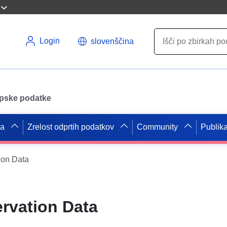
Login
slovenščina
opske podatke
pa
Zrelost odprtih podatkov
Community
Publika
ion Data
rvation Data