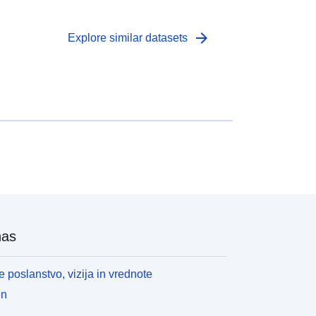
arrow_forward
Explore similar datasets
nas
 poslanstvo, vizija in vrednote
en