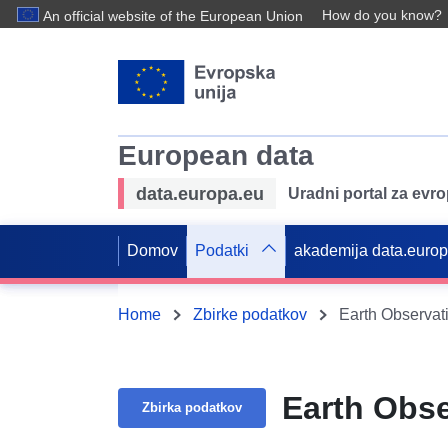
How do you know?
An official website of the European Union
European data
data.europa.eu
Uradni portal za evr
Domov
Podatki
akademija data.euro
Home
Zbirke podatkov
Earth Observat
Earth Obse
Zbirka podatkov