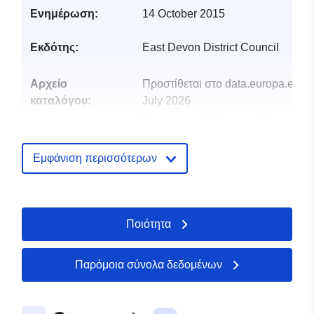
Ενημέρωση:
14 October 2015
Εκδότης:
East Devon District Council
Αρχείο
Προστίθεται στο data.europa.eu:
2
καταλόγου:
July 2026
Επικαιροποιήθηκε στα data.europa
30 July 2026
Εμφάνιση περισσότερων
uriRef:
http://data.europa.eu/88u/dataset/e
devon-social-housing-asset-value
Ποιότητα
Παρόμοια σύνολα δεδομένων