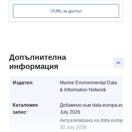
URL за достъп
Допълнителна
keyboard_arrow_up
информация
Издател:
Marine Environmental Data
& Information Network
Каталожен
Добавено към data.europa.eu:
29
запис:
July 2026
Актуализирана на data.europa.eu
30 July 2026