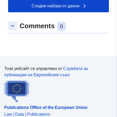
Сходни набори от данни
Comments
keyboard_arrow_down
0
Този уебсайт се управлява от
Службата за
публикации на Европейския съюз
Publications Office of the European Union
Law | Data | Publications