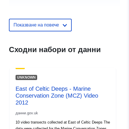
uriRef:
http://data.europa.eu/88u/dataset/e
of-celtic-deeps-marine-conservatio
zone-mcz-psa-data-2012
Показване на повече
Сходни набори от данни
UNKNOWN
East of Celtic Deeps - Marine
Conservation Zone (MCZ) Video
2012
данни.gov.uk
10 video transects collected at East of Celtic Deeps The
data were collected for the Marine Conversation Zones