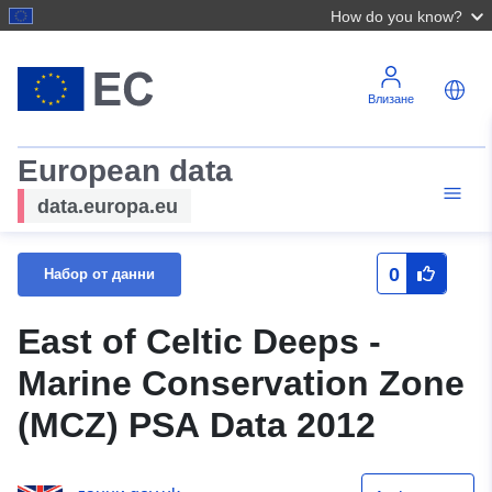
How do you know?
Влизане
European data
data.europa.eu
0
Набор от данни
East of Celtic Deeps -
Marine Conservation Zone
(MCZ) PSA Data 2012