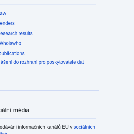
law
tenders
esearch results
Whoiswho
ublications
lášení do rozhraní pro poskytovatele dat
iální média
edávání informačních kanálů EU v
sociálních