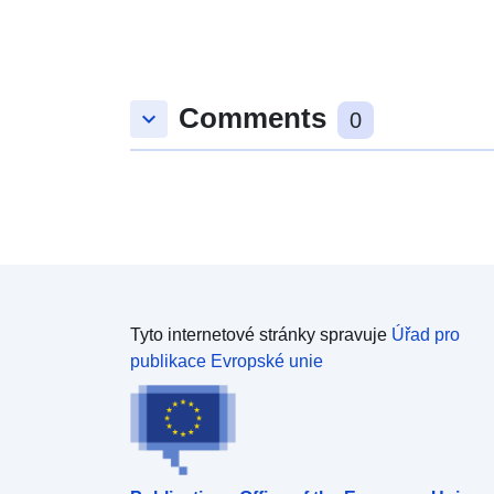
Comments
keyboard_arrow_down
0
Tyto internetové stránky spravuje
Úřad pro
publikace Evropské unie