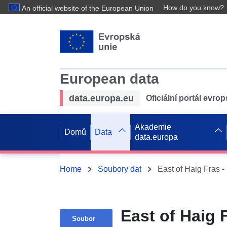
How do you know?
An official website of the European Union
European data
data.europa.eu
Oficiální portál evro
Akademie
Domů
Data
data.europa
Home
Soubory dat
East of Haig Fras 
East of Haig 
Soubor