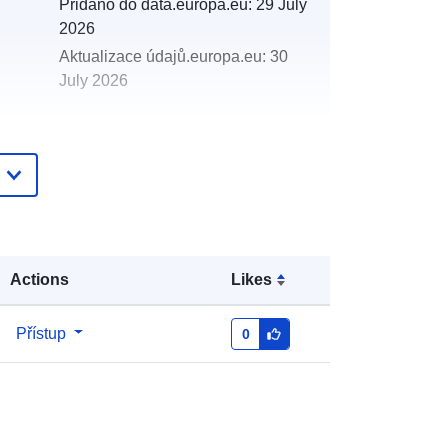
Přidáno do data.europa.eu:
29 July
2026
Aktualizace údajů.europa.eu:
30
July 2026
http://data.europa.eu/88u/dataset/ea
st-of-haig-fras-marine-conservation-
zone-mcz-video-2012
Actions
Likes
Přístup
0