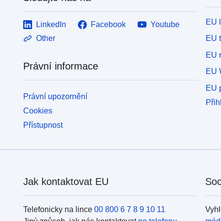
EU 
LinkedIn
Facebook
Youtube
EU 
Other
EU r
Právní informace
EU 
EU p
Právní upozornění
Přih
Cookies
Přístupnost
Jak kontaktovat EU
Soc
Telefonicky na lince
00 800 6 7 8 9 10 11
Vyhl