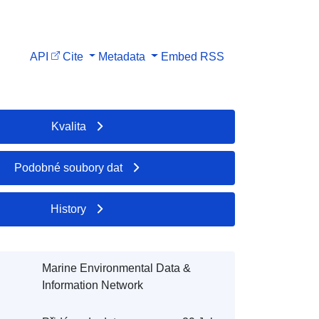
API
Cite
Metadata
Embed
RSS
Kvalita
Podobné soubory dat
History
Marine Environmental Data &
Information Network