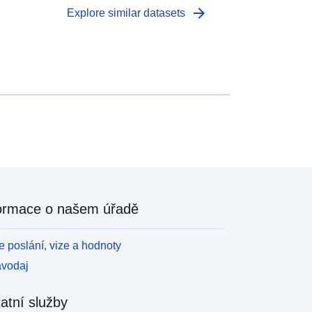
arrow_forward
Explore similar datasets
ormace o našem úřadě
 poslání, vize a hodnoty
avodaj
atní služby