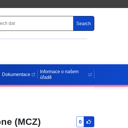
Search
Informace o našem
Dokumentace
úřadě
one (MCZ)
0