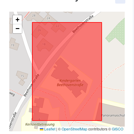
+
−
Leaflet
|
©
OpenStreetMap
contributors ©
GISCO