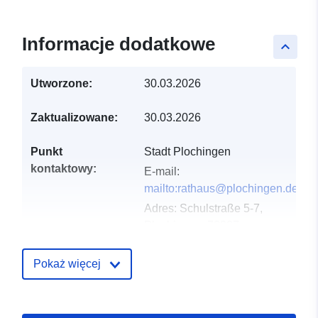
Informacje dodatkowe
keyboard_arrow_up
Utworzone:
30.03.2026
Zaktualizowane:
30.03.2026
Punkt
Stadt Plochingen
kontaktowy:
E-mail:
mailto:rathaus@plochingen.de
Adres:
Schulstraße 5-7,
Plochingen, 73207,
Deutschland
URL:
Pokaż więcej
http://www.plochingen.de
Zapis katalogu:
Dodany do data.europa.eu:
11