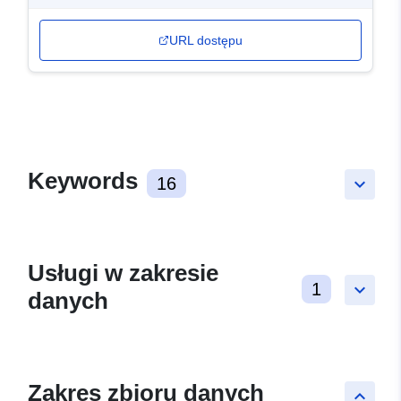
URL dostępu
Keywords
16
keyboard_arrow_down
Usługi w zakresie
1
keyboard_arrow_down
danych
Zakres zbioru danych
keyboard_arrow_up