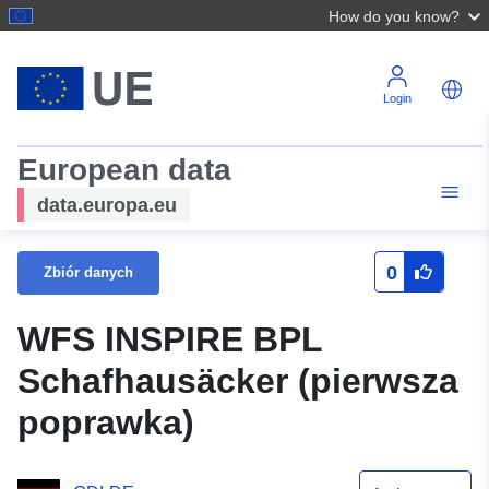
How do you know?
Login
European data
data.europa.eu
0
Zbiór danych
WFS INSPIRE BPL
Schafhausäcker (pierwsza
poprawka)