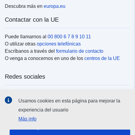
Descubra más en
europa.eu
Contactar con la UE
Puede llamarnos al
00 800 6 7 8 9 10 11
O utilizar otras
opciones telefónicas
Escríbanos a través del
formulario de contacto
O venga a conocernos en uno de los
centros de la UE
Redes sociales
Buscar los canales de la UE en las
redes sociales
Usamos cookies en esta página para mejorar la
experiencia del usuario
Instituciones y organismos de la UE
Más info
Buscar todas las instituciones y órganos de la UE