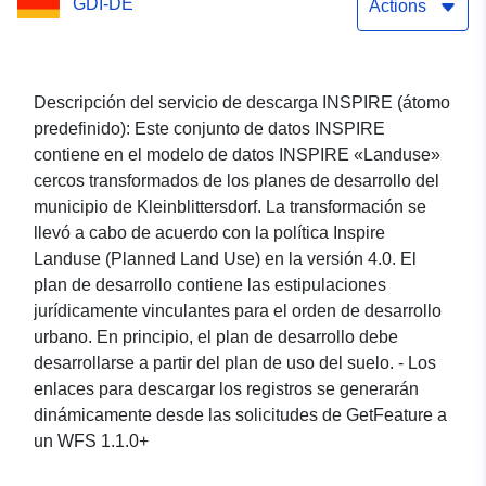
GDI-DE
INSPIRE SL Planes de
Actions
desarrollo de uso del
suelo Kleinblittersdorf
Descripción del servicio de descarga INSPIRE (átomo
predefinido): Este conjunto de datos INSPIRE
contiene en el modelo de datos INSPIRE «Landuse»
cercos transformados de los planes de desarrollo del
municipio de Kleinblittersdorf. La transformación se
llevó a cabo de acuerdo con la política Inspire
Landuse (Planned Land Use) en la versión 4.0. El
plan de desarrollo contiene las estipulaciones
jurídicamente vinculantes para el orden de desarrollo
urbano. En principio, el plan de desarrollo debe
desarrollarse a partir del plan de uso del suelo. - Los
enlaces para descargar los registros se generarán
dinámicamente desde las solicitudes de GetFeature a
un WFS 1.1.0+