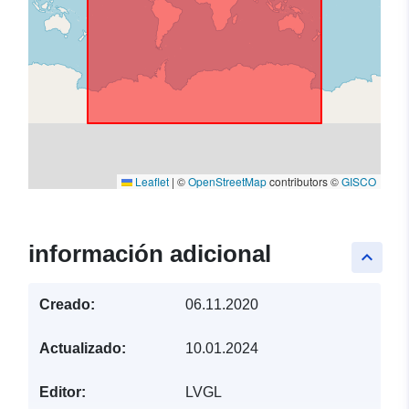
Leaflet
|
©
OpenStreetMap
contributors ©
GISCO
información adicional
keyboard_arrow_up
Creado:
06.11.2020
Actualizado:
10.01.2024
Editor:
LVGL