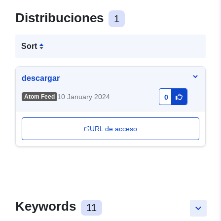
Distribuciones
1
Sort
descargar
10 January 2024
Atom Feed
0
URL de acceso
Keywords
11
keyboard_arrow_down