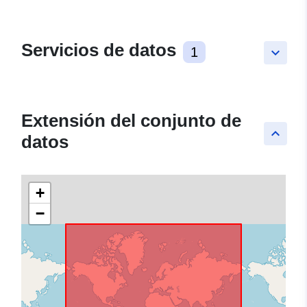
Servicios de datos
1
keyboard_arrow_down
Extensión del conjunto de
keyboard_arrow_up
datos
+
−