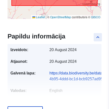
Leaflet
|
©
OpenStreetMap
contributors ©
GISCO
Papildu informācija
keyboard_arrow_up
Izveidots:
20 August 2024
Atjaunot:
20 August 2024
Galvenā lapa:
https://data.biodiversity.be/datase
4b95-4ddd-bc1d-bcb9257ad956
Valodas:
English
Publicētājs:
Flanders Marine Institute