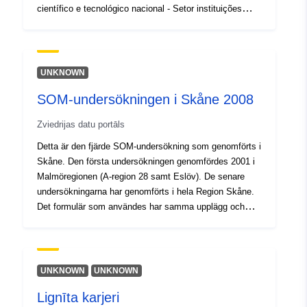
[ 2.54, 49.49 ], [ 2.54, 51.51 ]
científico e tecnológico nacional - Setor instituições
https://www.ine.pt/xurl/indx/0007097/PT
]
Tips:
Polygon
UNKNOWN
Identifikatori:
ebd17c59-4b95-4ddd-bc1d-
bcb9257ad956
SOM-undersökningen i Skåne 2008
Zviedrijas datu portāls
uriRef:
http://data.europa.eu/88u/dataset
4b95-4ddd-bc1d-bcb9257ad956
Detta är den fjärde SOM-undersökning som genomförts i
Skåne. Den första undersökningen genomfördes 2001 i
Malmöregionen (A-region 28 samt Eslöv). De senare
Piekļuves
public
undersökningarna har genomförts i hela Region Skåne.
tiesības:
Det formulär som användes har samma upplägg och
grundläggande struktur som motsvarande regionala
undersökningar som årligen genomförs i Västsverige,
detta för att optimera möjligheterna till jämförelse av
resultaten för Region Skåne och Västra
UNKNOWN
UNKNOWN
Götalandsregionen. Många av frågorna är dessutom
Lignīta karjeri
utformade likadant som i de tidigare undersökningarna i