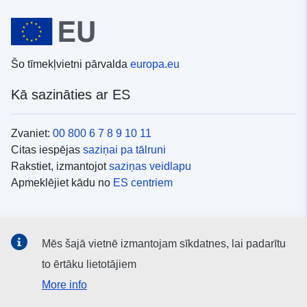
Šo tīmekļvietni pārvalda
europa.eu
Kā sazināties ar ES
Zvaniet:
00 800 6 7 8 9 10 11
Citas iespējas
saziņai pa tālruni
Rakstiet, izmantojot
saziņas veidlapu
Apmeklējiet kādu no
ES centriem
Sociālie mediji
Mēs šajā vietnē izmantojam sīkdatnes, lai padarītu
ES konti
sociālajos medijos
to ērtāku lietotājiem
More info