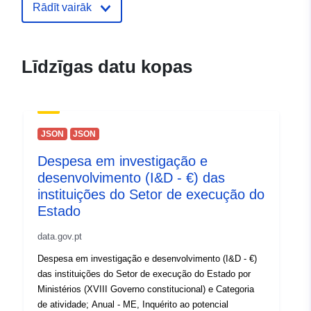
E-pasta adrese:
Rādīt vairāk
mailto:info@ilvo.be
Kontaktpunkts:
Belgian Biodiversity Platform
Līdzīgas datu kopas
Organizācijas nosaukums:
Belgische
Biodiversitätsplattform
E-pasta adrese:
JSON
JSON
mailto:contact@biodiversity.be
Despesa em investigação e
URL:
desenvolvimento (I&D - €) das
http://www.biodiversity.be
instituições do Setor de execução do
Estado
Kataloga
Pievienots data.europa.eu:
28 Jul
ieraksts:
Jaunākā informācija par Data.euro
data.gov.pt
29 July 2026
Despesa em investigação e desenvolvimento (I&D - €)
das instituições do Setor de execução do Estado por
Ģeogrāfiskā
Koordinātes:
[ [ 2.54, 51.51 ],
Ministérios (XVIII Governo constitucional) e Categoria
atrašanās vieta:
[ 6.41, 51.51 ], [ 6.41, 49.49 ],
de atividade; Anual - ME, Inquérito ao potencial