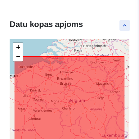
Datu kopas apjoms
keyboard_arrow_up
+
−