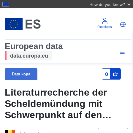
How do you know?
Pieteikties
European data
data.europa.eu
0
Datu kopa
Literaturrecherche der
Scheldemündung mit
Schwerpunkt auf den
biotischen Komponenten