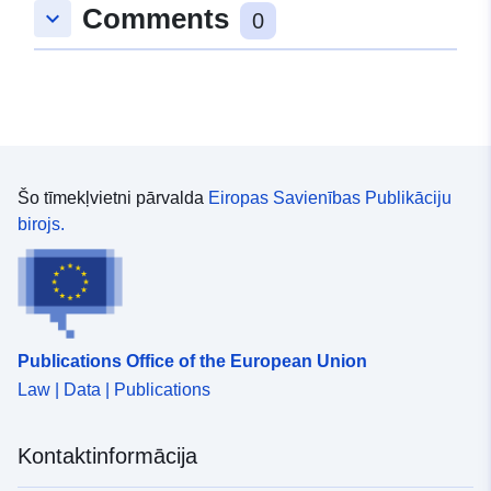
Comments
keyboard_arrow_down
0
Šo tīmekļvietni pārvalda
Eiropas Savienības Publikāciju
birojs.
Publications Office of the European Union
Law | Data | Publications
Kontaktinformācija