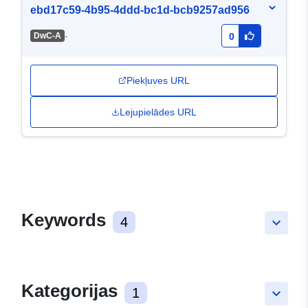
ebd17c59-4b95-4ddd-bc1d-bcb9257ad956
-
DwC-A
0
Piekļuves URL
Lejupielādes URL
Keywords
4
keyboard_arrow_down
Kategorijas
1
keyboard_arrow_down