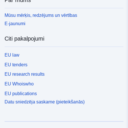
Par mums
Mūsu mērķis, redzējums un vērtības
E-jaunumi
Citi pakalpojumi
EU law
EU tenders
EU research results
EU Whoiswho
EU publications
Datu sniedzēja saskarne (pieteikšanās)