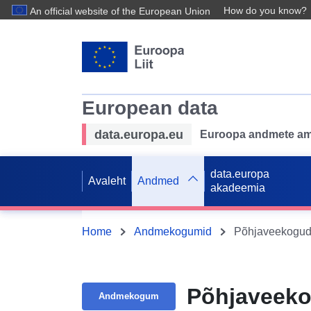
How do you know?
An official website of the European Union
European data
data.europa.eu
Euroopa andmete ame
data.europa
Avaleht
Andmed
akadeemia
Home
Andmekogumid
Põhjaveekogu
Põhjaveek
Andmekogum