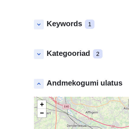
Keywords
keyboard_arrow_down
1
Kategooriad
keyboard_arrow_down
2
Andmekogumi ulatus
keyboard_arrow_up
+
−