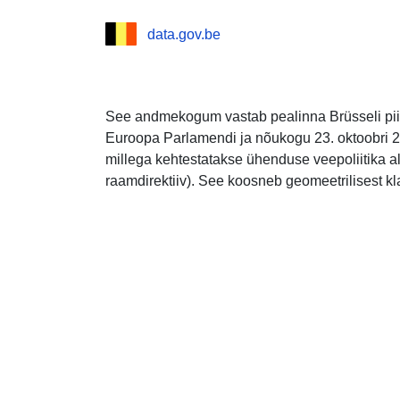
data.gov.be
See andmekogum vastab pealinna Brüsseli pii
Euroopa Parlamendi ja nõukogu 23. oktoobri 20
millega kehtestatakse ühenduse veepoliitika al
raamdirektiiv). See koosneb geomeetrilisest k