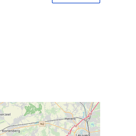
Tüüp:
Polygon
id:
ecd40507-c939-4263-b575-
66e3e1ef49fa
http://data.europa.eu/88u/dataset/ec
d40507-c939-4263-b575-
66e3e1ef49fa
õigu
public
irregular
: