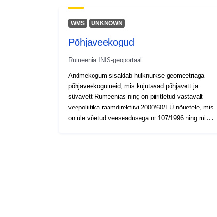
WMS
UNKNOWN
Põhjaveekogud
Rumeenia INIS-geoportaal
Andmekogum sisaldab hulknurkse geomeetriaga
põhjaveekogumeid, mis kujutavad põhjavett ja
süvavett Rumeenias ning on piiritletud vastavalt
veepoliitika raamdirektiivi 2000/60/EÜ nõuetele, mis
on üle võetud veeseadusega nr 107/1996 ning mida
on hiljem muudetud ja täiendatud. Andmekogumit
kasutatakse aruandluseks Euroopa Komisjonile
Euroopa veeteabesüsteemi kaudu.