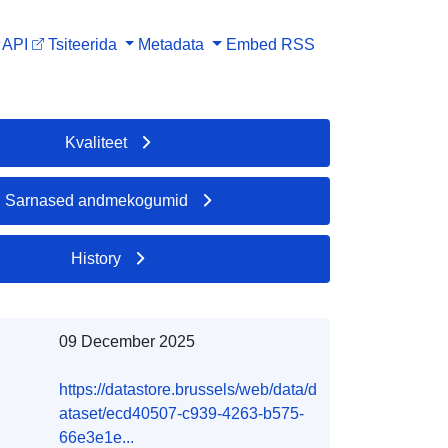
API
Tsiteerida
Metadata
Embed
RSS
Kvaliteet
Sarnased andmekogumid
History
09 December 2025
https://datastore.brussels/web/data/d
ataset/ecd40507-c939-4263-b575-
66e3e1e...