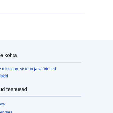
e kohta
 missioon, visioon ja väärtused
skiri
ud teenused
law
tenders