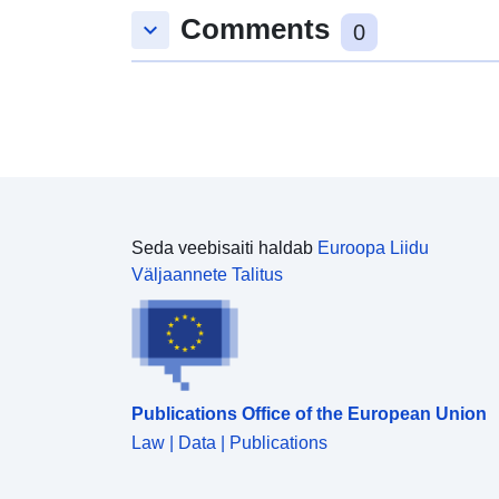
Comments
keyboard_arrow_down
0
Seda veebisaiti haldab
Euroopa Liidu
Väljaannete Talitus
Publications Office of the European Union
Law | Data | Publications