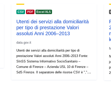
CSV
PDF
Excel XLS
Utenti dei servizi alla domiciliarità
per tipo di prestazione Valori
assoluti Anni 2006–2013
data.gov.it
M
Utenti dei servizi alla domiciliarità per tipo di
prestazione Valori assoluti Anni 2006–2013 Fonte:
N
SInSS Sistema Informativo SocioSanitario –
j
Comune di Firenze – Azienda USL 10 di Firenze –
p
SdS Firenze. Il separatore delle risorse CSV è ","
2
(lett. virgola).