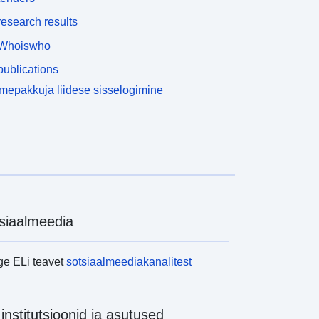
esearch results
Whoiswho
ublications
epakkuja liidese sisselogimine
siaalmeedia
ge ELi teavet
sotsiaalmeediakanalitest
 institutsioonid ja asutused