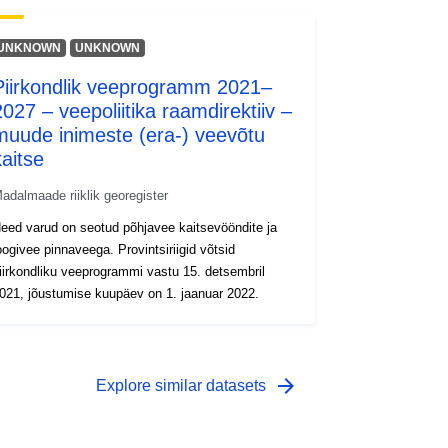
UNKNOWN
UNKNOWN
Piirkondlik veeprogramm 2021–
2027 – veepoliitika raamdirektiiv –
muude inimeste (era-) veevõtu
kaitse
adalmaade riiklik georegister
eed varud on seotud põhjavee kaitsevööndite ja
oogivee pinnaveega. Provintsiriigid võtsid
iirkondliku veeprogrammi vastu 15. detsembril
021, jõustumise kuupäev on 1. jaanuar 2022.
arrow_forward
Explore similar datasets