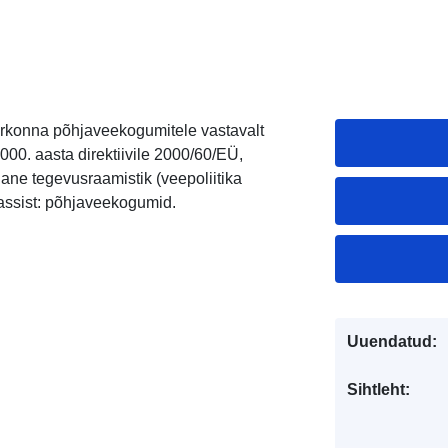
rkonna põhjaveekogumitele vastavalt
00. aasta direktiivile 2000/60/EÜ,
ane tegevusraamistik (veepoliitika
lassist: põhjaveekogumid.
Uuendatud:
Sihtleht: