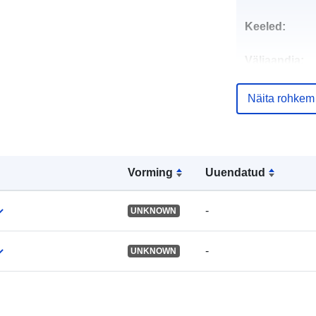
Keeled:
Väljaandja:
Kontaktpunkt
Näita rohkem
Vorming
Uuendatud
Kataloogi kirj
-
UNKNOWN
-
UNKNOWN
Geograafiline
ulatus: