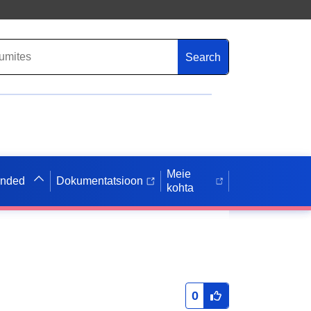
Search
Meie
anded
Dokumentatsioon
kohta
0