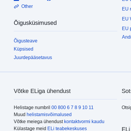
Other
EU r
EU 
Õigusküsimused
EU p
Andm
Õigusteave
Küpsised
Juurdepääsetavus
Võtke ELiga ühendust
Sot
Helistage numbril
00 800 6 7 8 9 10 11
Otsi
Muud
helistamisvõimalused
Võtke meiega ühendust
kontaktvormi kaudu
Külastage meid
ELi teabekeskuses
ELi