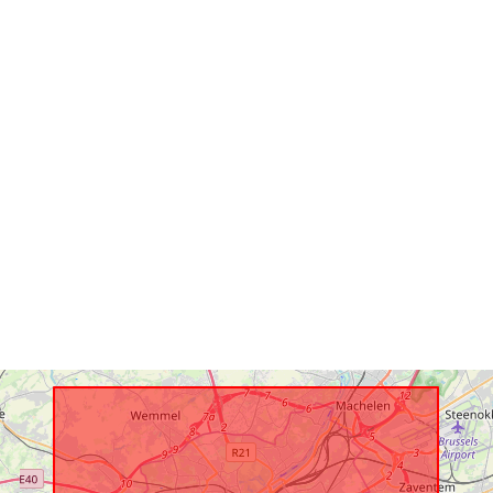
Identifikaator
uriRef:
Juurdepääsu
sed:
Tekkepõhine
perioodilisus