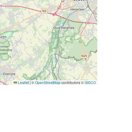
Leaflet
|
©
OpenStreetMap
contributors ©
GISCO