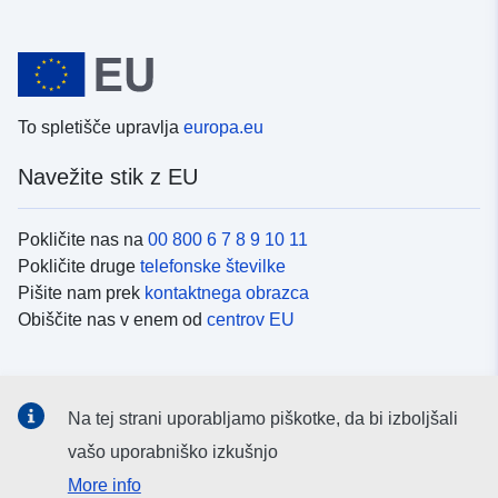
To spletišče upravlja
europa.eu
Navežite stik z EU
Pokličite nas na
00 800 6 7 8 9 10 11
Pokličite druge
telefonske številke
Pišite nam prek
kontaktnega obrazca
Obiščite nas v enem od
centrov EU
Družbeni mediji
Na tej strani uporabljamo piškotke, da bi izboljšali
Iskanje po
družbenih medijih EU
vašo uporabniško izkušnjo
More info