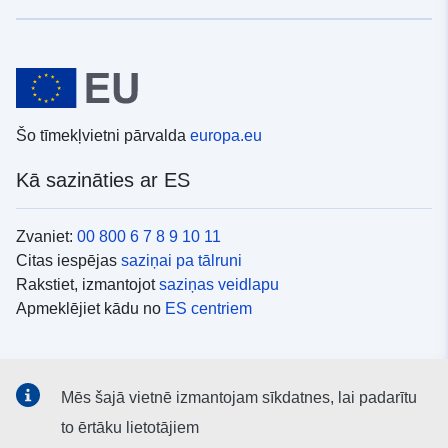
Šo tīmekļvietni pārvalda
europa.eu
Kā sazināties ar ES
Zvaniet:
00 800 6 7 8 9 10 11
Citas iespējas
saziņai pa tālruni
Rakstiet, izmantojot
saziņas veidlapu
Apmeklējiet kādu no
ES centriem
Sociālie mediji
Mēs šajā vietnē izmantojam sīkdatnes, lai padarītu
ES konti
sociālajos medijos
to ērtāku lietotājiem