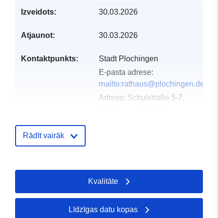
Izveidots:
30.03.2026
Atjaunot:
30.03.2026
Kontaktpunkts:
Stadt Plochingen
E-pasta adrese:
mailto:rathaus@plochingen.de
Adrese:
Schulstraße 5-7,
Plochingen, 73207,
Deutschland
URL:
Rādīt vairāk
http://www.plochingen.de
Kataloga
Pievienots data.europa.eu:
11 Apri
Kvalitāte
ieraksts:
2026
Jaunākā informācija par Data.euro
30 July 2026
Līdzīgas datu kopas