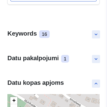
Keywords
16
keyboard_arrow_down
Datu pakalpojumi
1
keyboard_arrow_down
Datu kopas apjoms
keyboard_arrow_up
+