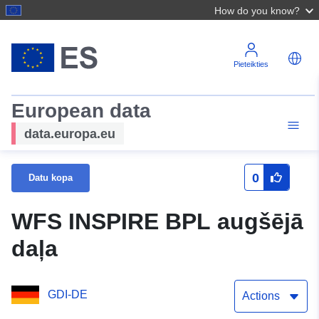
How do you know?
Pieteikties
European data
data.europa.eu
0
Datu kopa
WFS INSPIRE BPL augšējā
daļa
GDI-DE
Actions