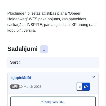
Plochingen pilsētas attīstības plāna “Oberer
Haldenweg” WFS pakalpojums, kas pārveidots
saskaņā ar INSPIRE, pamatojoties uz XPlanung datu
kopu 5.4. versijā.
Sadalījumi
1
Sort
lejupielādēt
30 March 2026
WFS
0
Piekļuves URL