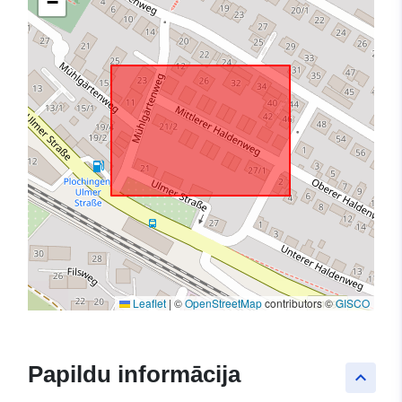
−
Leaflet
|
©
OpenStreetMap
contributors ©
GISCO
Papildu informācija
keyboard_arrow_up