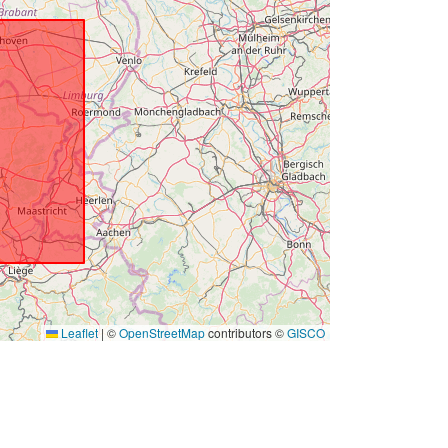
Leaflet
|
©
OpenStreetMap
contributors ©
GISCO