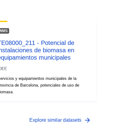
WMS
TE08000_211 - Potencial de
instalaciones de biomasa en
equipamientos municipales
DEE
ervicios y equipamientos municipales de la
rovincia de Barcelona, potenciales de uso de
iomasa.
arrow_forward
Explore similar datasets