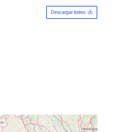
Actualizado en data.europa.eu:
29
July 2026
Descargar todos
Coordenadas:
[ [ 2.54, 51.51 ], [ 5.92,
51.51 ], [ 5.92, 50.67 ], [ 2.54, 50.67 ],
[ 2.54, 51.51 ] ]
Tipo:
Polygon
es:
ee76d0c9-1ac9-49bb-889e-
78eb0a1dc8b8
http://data.europa.eu/88u/dataset/ee
76d0c9-1ac9-49bb-889e-
78eb0a1dc8b8
public