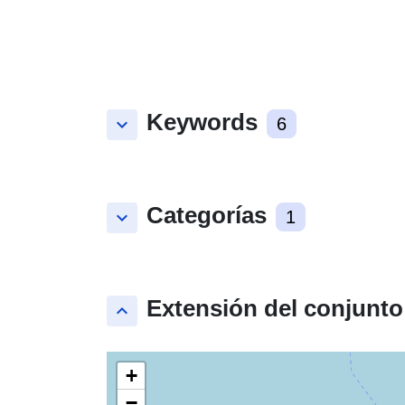
Keywords
keyboard_arrow_down
6
Categorías
keyboard_arrow_down
1
Extensión del conjunto
keyboard_arrow_up
+
−