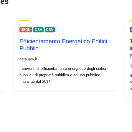
res
JSON
CSV
CSV
Efficientamento Energetico Edifici
Pubblici
data.gov.it
I
Interventi di efficientamento energetico degli edifici
pubblici, di proprietà pubblica e ad uso pubblico,
S
finanziati dal 2014
p
b