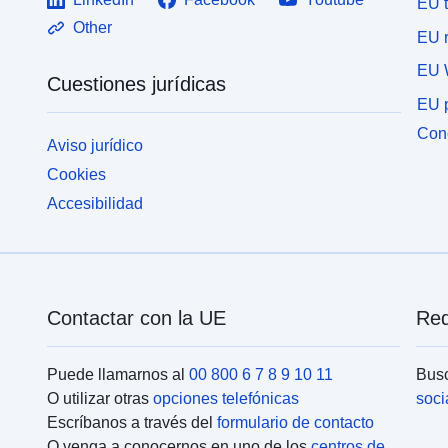
EU 
Other
EU r
EU 
Cuestiones jurídicas
EU p
Cone
Aviso jurídico
Cookies
Accesibilidad
Contactar con la UE
Red
Puede llamarnos al
00 800 6 7 8 9 10 11
Busc
O utilizar otras
opciones telefónicas
soci
Escríbanos a través del
formulario de contacto
O venga a conocernos en uno de los
centros de