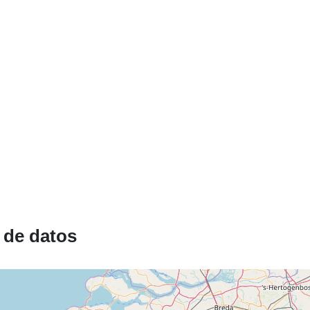
Espacial:
Identificador
uriRef:
 de datos
Derechos de
acceso: