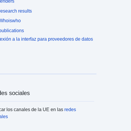
tenders
esearch results
Whoiswho
ublications
xión a la interfaz para proveedores de datos
es sociales
ar los canales de la UE en las
redes
ales