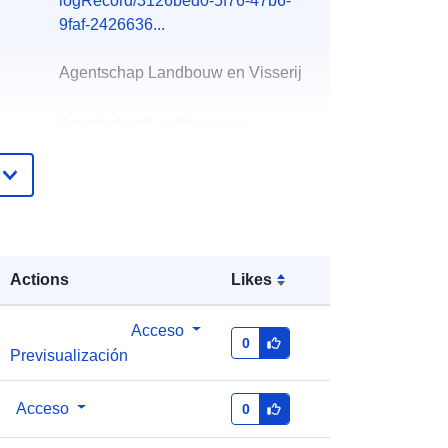
logRecord/3126bed0-5f76-47b6-
9faf-2426636...
Agentschap Landbouw en Visserij
Agentschap Landbouw en
Zeevisserij
Nombre de la organización:
Agentschap Landbouw en
Zeevisserij
Dirección de correo electrónico:
mailto:info@lv.vlaanderen.be
Actions
Likes
URL:
https://landbouwcijfers.vlaanderen.b
Acceso
0
e/contact
Previsualización
Añadido a data.europa.eu:
28 July
Acceso
0
2026