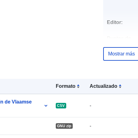
Editor:
Puntos de
contacto:
Mostrar más
Formato
Actualizado
in de Vlaamse
-
CSV
Registro del
-
GNU zip
catálogo: