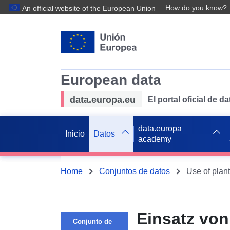
How do you know?
An official website of the European Union
European data
data.europa.eu
El portal oficial de 
data.europa
Inicio
Datos
academy
Home
Conjuntos de datos
Use of plant
Einsatz von
Conjunto de