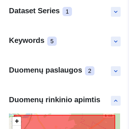
Dataset Series
1
keyboard_arrow_down
Keywords
5
keyboard_arrow_down
Duomenų paslaugos
2
keyboard_arrow_down
Duomenų rinkinio apimtis
keyboard_arrow_up
+