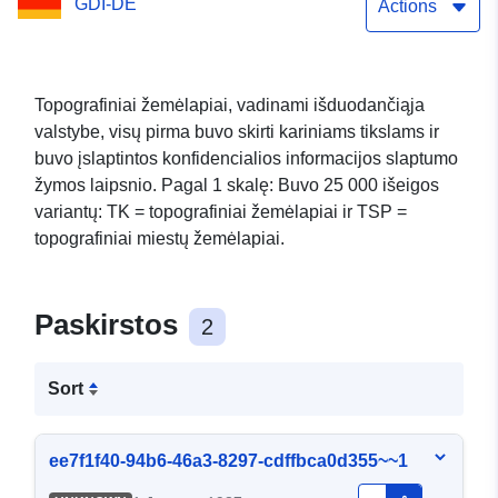
GDI-DE
Actions
Topografiniai žemėlapiai, vadinami išduodančiąja
valstybe, visų pirma buvo skirti kariniams tikslams ir
buvo įslaptintos konfidencialios informacijos slaptumo
žymos laipsnio. Pagal 1 skalę: Buvo 25 000 išeigos
variantų: TK = topografiniai žemėlapiai ir TSP =
topografiniai miestų žemėlapiai.
Paskirstos
2
Sort
ee7f1f40-94b6-46a3-8297-cdffbca0d355~~1