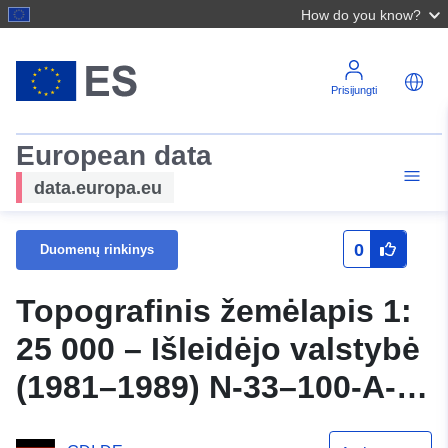
How do you know?
Prisijungti
European data
data.europa.eu
0
Duomenų rinkinys
Topografinis žemėlapis 1:
25 000 – Išleidėjo valstybė
(1981–1989) N-33–100-A-d
Mittenwalde (Uckermark)