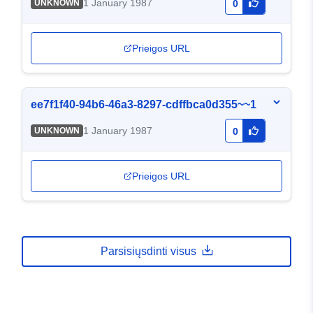
1 January 1987
UNKNOWN
0
Prieigos URL
ee7f1f40-94b6-46a3-8297-cdffbca0d355~~1
1 January 1987
UNKNOWN
0
Prieigos URL
Parsisiųsdinti visus