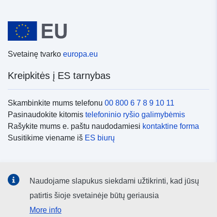
Svetainę tvarko
europa.eu
Kreipkitės į ES tarnybas
Skambinkite mums telefonu
00 800 6 7 8 9 10 11
Pasinaudokite kitomis
telefoninio ryšio galimybėmis
Rašykite mums e. paštu naudodamiesi
kontaktine forma
Susitikime viename iš
ES biurų
Socialiniai tinklai
Naudojame slapukus siekdami užtikrinti, kad jūsų
ES
socialinių tinklų kanalai
patirtis šioje svetainėje būtų geriausia
More info