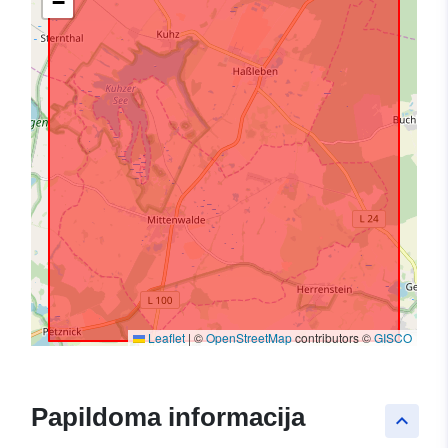
−
Leaflet
|
©
OpenStreetMap
contributors ©
GISCO
Papildoma informacija
keyboard_arrow_up