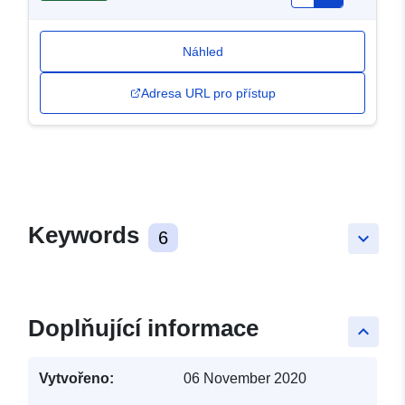
Náhled
Adresa URL pro přístup
Keywords
6
keyboard_arrow_down
Doplňující informace
keyboard_arrow_up
Vytvořeno:
06 November 2020