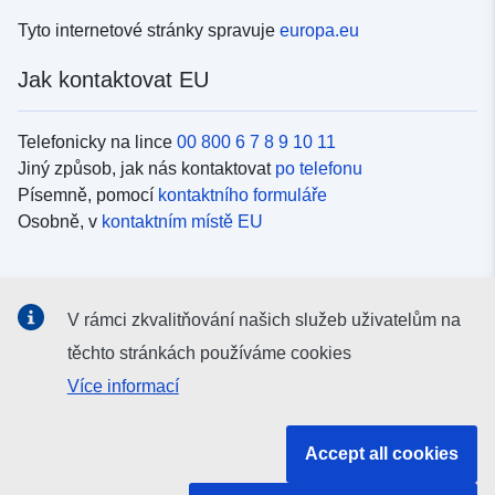
Tyto internetové stránky spravuje
europa.eu
Jak kontaktovat EU
Telefonicky na lince
00 800 6 7 8 9 10 11
Jiný způsob, jak nás kontaktovat
po telefonu
Písemně, pomocí
kontaktního formuláře
Osobně, v
kontaktním místě EU
Sociální média
V rámci zkvalitňování našich služeb uživatelům na
Vyhledávání informačních kanálů EU v
sociálních médiích
těchto stránkách používáme cookies
Více informací
Orgány a instituce EU
Accept all cookies