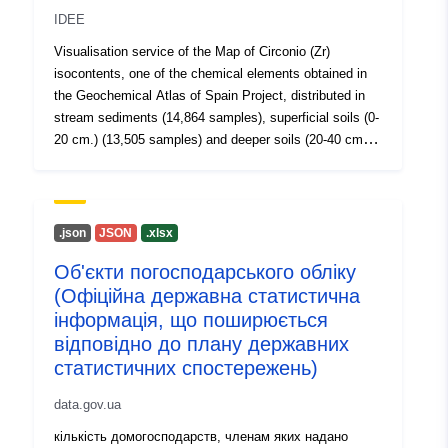
IDEE
Visualisation service of the Map of Circonio (Zr)
isocontents, one of the chemical elements obtained in
the Geochemical Atlas of Spain Project, distributed in
stream sediments (14,864 samples), superficial soils (0-
20 cm.) (13,505 samples) and deeper soils (20-40 cm.)
(7,682 samples).
.json
JSON
.xlsx
Об'єкти погосподарського обліку
(Офіційна державна статистична
інформація, що поширюється
відповідно до плану державних
статистичних спостережень)
data.gov.ua
кількість домогосподарств, членам яких надано