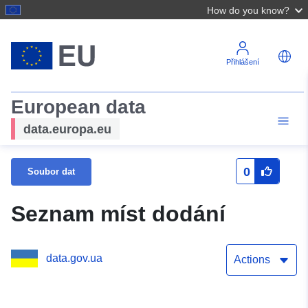
How do you know?
Přihlášení
European data
data.europa.eu
0
Soubor dat
Seznam míst dodání
data.gov.ua
Actions