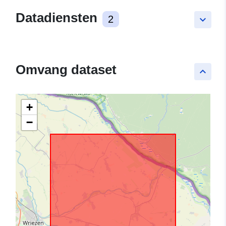
Datadiensten
2
keyboard_arrow_down
Omvang dataset
keyboard_arrow_up
+
−