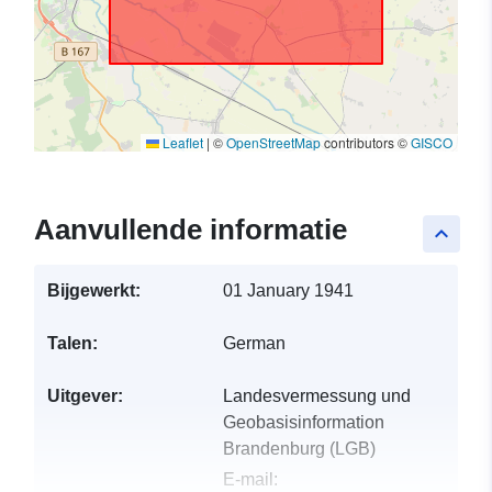
Leaflet
|
©
OpenStreetMap
contributors ©
GISCO
Aanvullende informatie
keyboard_arrow_up
Bijgewerkt:
01 January 1941
Talen:
German
Uitgever:
Landesvermessung und
Geobasisinformation
Brandenburg (LGB)
E-mail: