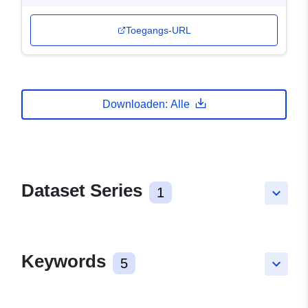
Toegangs-URL
Downloaden: Alle
Dataset Series
1
keyboard_arrow_down
Keywords
5
keyboard_arrow_down