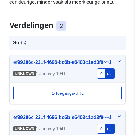
eenkleurige, minder vaak als meerkleurige prints.
Verdelingen
2
Sort
ef99286c-231f-4696-bc6b-e6403c1ad3f9~~1
1 January 1941
UNKNOWN
0
Toegangs-URL
ef99286c-231f-4696-bc6b-e6403c1ad3f9~~1
1 January 1941
UNKNOWN
0