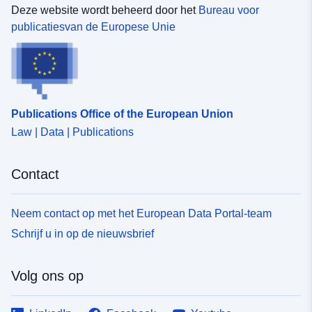
Deze website wordt beheerd door het
Bureau voor
Identificatoren:
https://registry.gdi-
publicatiesvan de Europese Unie
de.org/id/de.bb.metadata/ef99286c
231f-4696-bc6b-e6403c1ad3f9
uriRef:
http://data.europa.eu/88u/dataset/
231f-4696-bc6b-e6403c1ad3f9~~
Publications Office of the European Union
Opbouwfrequenti
unknown
Law | Data | Publications
e:
Contact
Neem contact op met het European Data Portal-team
Schrijf u in op de nieuwsbrief
Volg ons op