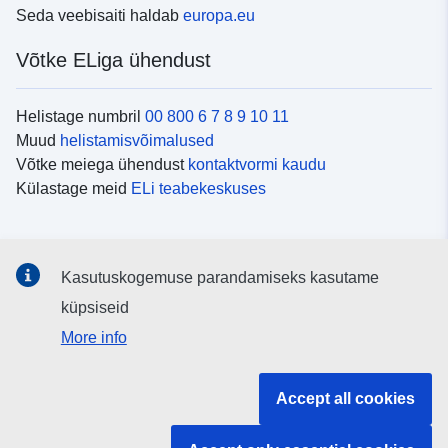
Seda veebisaiti haldab
europa.eu
Võtke ELiga ühendust
Helistage numbril
00 800 6 7 8 9 10 11
Muud
helistamisvõimalused
Võtke meiega ühendust
kontaktvormi kaudu
Külastage meid
ELi teabekeskuses
Sotsiaalmeedia
Kasutuskogemuse parandamiseks kasutame
Otsige ELi teavet
sotsiaalmeediakanalitest
küpsiseid
More info
ELi institutsioonid ja asutused
Accept all cookies
Otsige kõiki ELi institutsioone ja ameteid