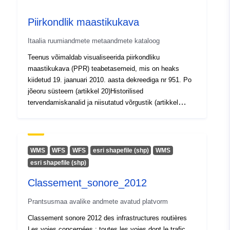
nachhaltige Rohstoffversorgung, eine hohe stoffliche
Nutzung, eine Forcierung der kaskadischen Nutzung, die
Piirkondlik maastikukava
Entwicklung innovativer Produkte auf Basis von Holz,
eine effizientere Energieumwandlung, sowie die
Itaalia ruumiandmete metaandmete kataloog
Senkung des Energieverbrauchs bei der
Wärmebereitstellung. Optimierungsbedarf gibt es auch in
Teenus võimaldab visualiseerida piirkondliku
den bestehenden Fördersystemen. Diese Studie wurde
maastikukava (PPR) teabetasemeid, mis on heaks
im Auftrag von Mondi AG, Zellstoff Pöls AG und
kiidetud 19. jaanuari 2010. aasta dekreediga nr 951. Po
Laakirchen Papier AG erstellt.
jõeoru süsteem (artikkel 20)Historilised
tervendamiskanalid ja niisutatud võrgustik (artikkel
21)geositi (artikkel 22)UNESCO alad (artikkel
23)Maastikugiidid ja maalilised teed (artikkel
25)Belvedere, tundlikud vaated ja vaatluspunktid
langobardide maastikul (artikkel 27)
WMS
WFS
WFS
esri shapefile (shp)
WMS
esri shapefile (shp)
Classement_sonore_2012
Prantsusmaa avalike andmete avatud platvorm
Classement sonore 2012 des infrastructures routières
Les voies concernées : toutes les voies dont le trafic