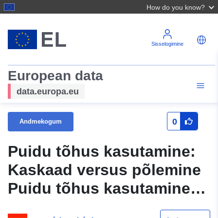
How do you know?
Sisselogimine
European data
data.europa.eu
0
Andmekogum
Puidu tõhus kasutamine:
Kaskaad versus põlemine
Puidu tõhus kasutamine:
Kaskaad versus põlemine