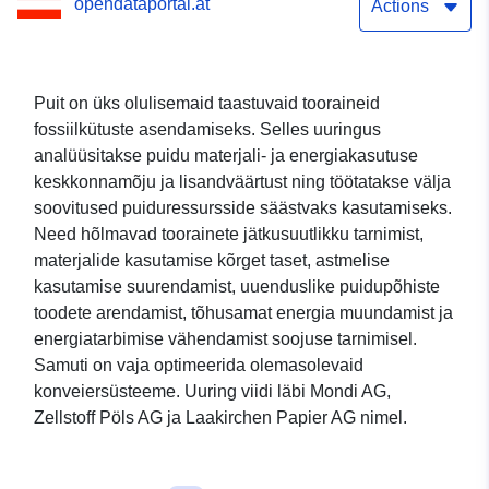
opendataportal.at
Actions
Puit on üks olulisemaid taastuvaid tooraineid
fossiilkütuste asendamiseks. Selles uuringus
analüüsitakse puidu materjali- ja energiakasutuse
keskkonnamõju ja lisandväärtust ning töötatakse välja
soovitused puiduressursside säästvaks kasutamiseks.
Need hõlmavad toorainete jätkusuutlikku tarnimist,
materjalide kasutamise kõrget taset, astmelise
kasutamise suurendamist, uuenduslike puidupõhiste
toodete arendamist, tõhusamat energia muundamist ja
energiatarbimise vähendamist soojuse tarnimisel.
Samuti on vaja optimeerida olemasolevaid
konveiersüsteeme. Uuring viidi läbi Mondi AG,
Zellstoff Pöls AG ja Laakirchen Papier AG nimel.