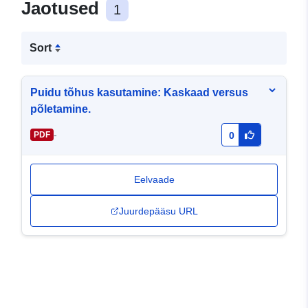
Jaotused
1
Sort
Puidu tõhus kasutamine: Kaskaad versus
põletamine.
-
PDF
0
Eelvaade
Juurdepääsu URL