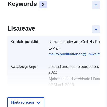
Keywords
3
keyboard_arrow_down
Lisateave
keyboard_arrow_up
Kontaktpunktid:
Umweltbundesamt GmbH / Publika
E-Mail:
mailto:publikationen@umweltbund
Kataloogi kirje:
Lisatud andmetele.europa.eu:
30 
2022
Ajakohastatud veebisaidil Data.eu
02 March 2026
uriRef:
http://data.europa.eu/88u/datase
Näita rohkem