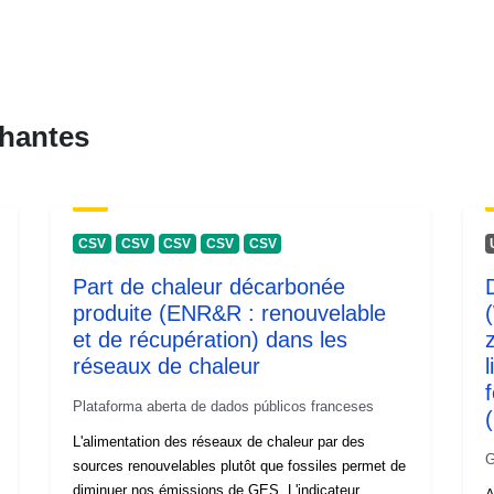
hantes
CSV
CSV
CSV
CSV
CSV
Part de chaleur décarbonée
produite (ENR&R : renouvelable
et de récupération) dans les
réseaux de chaleur
Plataforma aberta de dados públicos franceses
L'alimentation des réseaux de chaleur par des
G
sources renouvelables plutôt que fossiles permet de
diminuer nos émissions de GES. L'indicateur