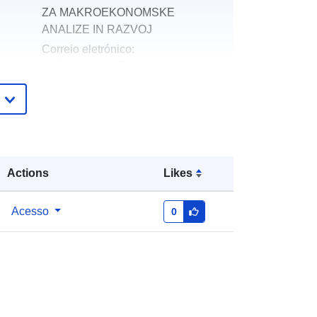
ZA MAKROEKONOMSKE
ANALIZE IN RAZVOJ
Correio eletrónico:
mailto:gp.umar@gov.si
Acrescentado à data.europa.eu:
28
July 2026
Atualizado em data.europa.eu:
29
July 2026
Actions
Likes
http://data.europa.eu/88u/dataset/ek
onomsko-ogledalo
Acesso
0