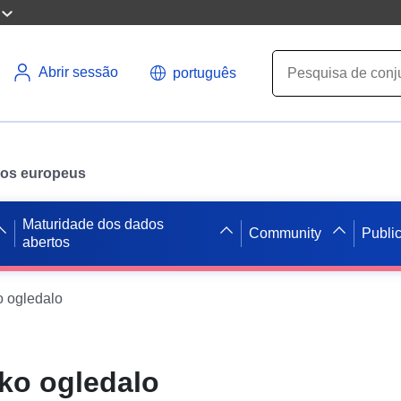
Abrir sessão
português
ados europeus
Maturidade dos dados
Community
Publi
abertos
 ogledalo
o ogledalo