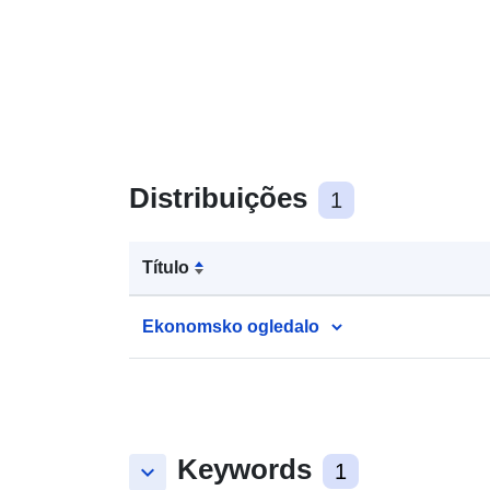
Distribuições
1
Título
Ekonomsko ogledalo
Keywords
keyboard_arrow_down
1