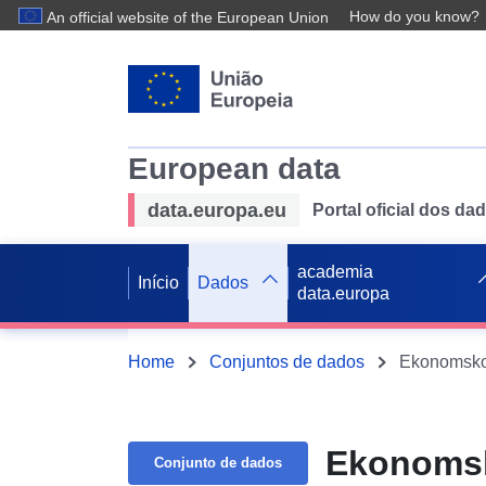
How do you know?
An official website of the European Union
European data
data.europa.eu
Portal oficial dos d
academia
Início
Dados
data.europa
Home
Conjuntos de dados
Ekonomsko
Ekonomsk
Conjunto de dados