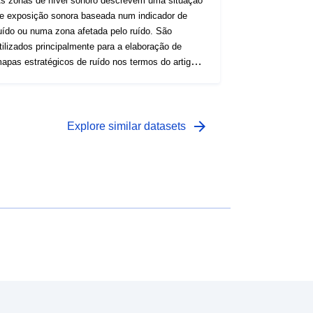
s zonas de nível sonoro descrevem uma situação
e exposição sonora baseada num indicador de
uído ou numa zona afetada pelo ruído. São
tilizados principalmente para a elaboração de
apas estratégicos de ruído nos termos do artigo
.572-5 do Código do Ambiente.
arrow_forward
Explore similar datasets