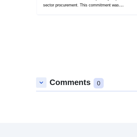
sector procurement. This commitment was
reiterated in the Public Sector Reform Plan.
Comments
keyboard_arrow_down
0