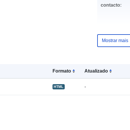
contacto:
Mostrar mais
Registo do
catálogo:
Formato
Atualizado
uriRef:
-
HTML