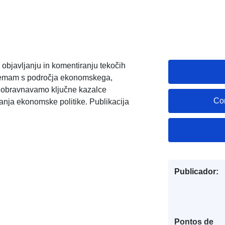
bjavljanju in komentiranju tekočih
temam s področja ekonomskega,
ji obravnavamo ključne kazalce
Co
anja ekonomske politike. Publikacija
Publicador:
Pontos de