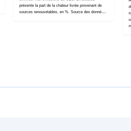
A
présente la part de la chaleur livrée provenant de
d
sources renouvelables, en %. Source des données :
r
enquête annuelle SDES/SNCU. Périmètre :
u
Hexagone. #atténuation
m
R