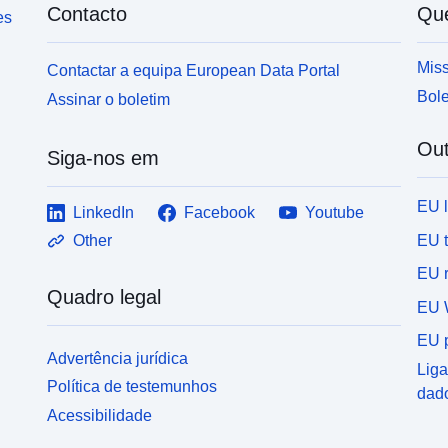
Contacto
Qu
es
Miss
Contactar a equipa European Data Portal
Bole
Assinar o boletim
Out
Siga-nos em
EU 
LinkedIn
Facebook
Youtube
EU 
Other
EU r
Quadro legal
EU 
EU p
Advertência jurídica
Liga
Política de testemunhos
dad
Acessibilidade