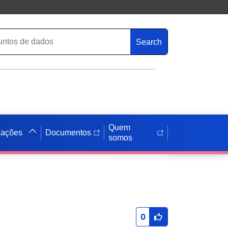
Search
Quem
cações
Documentos
somos
0