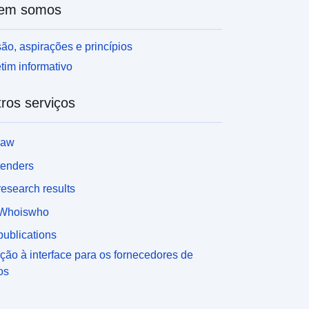
em somos
ão, aspirações e princípios
tim informativo
ros serviços
law
tenders
esearch results
Whoiswho
ublications
ção à interface para os fornecedores de
os