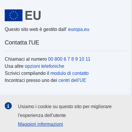
Questo sito web è gestito dall'
europa.eu
Contatta l’UE
Chiamaci al numero
00 800 6 7 8 9 10 11
Usa altre
opzioni telefoniche
Scrivici compilando il
modulo di contatto
Incontraci presso uno dei
centri dell'UE
Social media
Usiamo i cookie su questo sito per migliorare
Cerca i
canali social
l'esperienza dell'utente
Maggiori informazioni