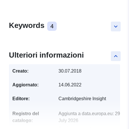
Keywords
4
keyboard_arrow_down
Ulteriori informazioni
keyboard_arrow_up
Creato:
30.07.2018
Aggiornato:
14.06.2022
Editore:
Cambridgeshire Insight
Registro del
Aggiunta a data.europa.eu:
29
catalogo:
July 2026
Aggiornato su data.europa.eu: