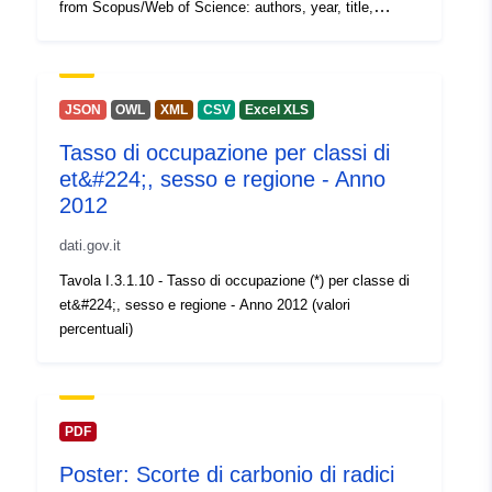
from Scopus/Web of Science: authors, year, title,
abstract, type, DOI OS type: type of Open Science
(e.g., Open Access, Citizen Science) inclusion_status:
included, duplicate, out of scope, non-english
justification: reasons for decision on inclusion_status
JSON
OWL
XML
CSV
Excel XLS
Several columns with data extracted by the authors:
Tasso di occupazione per classi di
Study details and design, Types of data sources, Study
et&#224;, sesso e regione - Anno
aims, Relevance to which aspect of impact, Key
findings, Coverage/Context, Confidence assessment A
2012
complete description of the methods and detailed
dati.gov.it
instructions for coders for extracting data from reports is
contained in section 2 of the deliverable report which is
Tavola I.3.1.10 - Tasso di occupazione (*) per classe di
available at https://doi.org/10.5281/zenodo.7883699.
et&#224;, sesso e regione - Anno 2012 (valori
percentuali)
PDF
Poster: Scorte di carbonio di radici