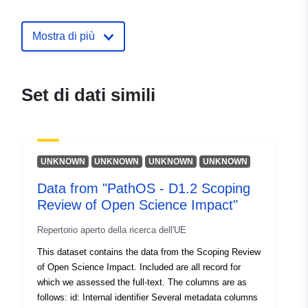
30 July 2026
Mostra di più
uriRef:
http://data.europa.eu/88u/dataset/e
division-profiles1
Set di dati simili
UNKNOWN
UNKNOWN
UNKNOWN
UNKNOWN
Data from "PathOS - D1.2 Scoping
Review of Open Science Impact"
Repertorio aperto della ricerca dell'UE
This dataset contains the data from the Scoping Review
of Open Science Impact. Included are all record for
which we assessed the full-text. The columns are as
follows: id: Internal identifier Several metadata columns