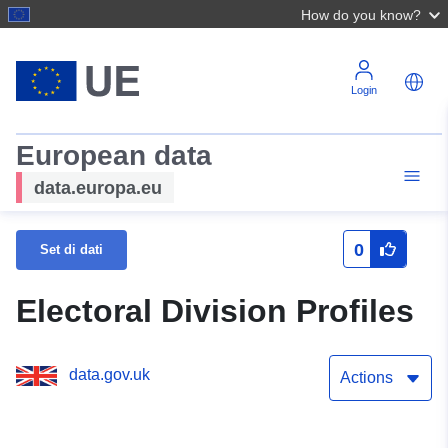
How do you know?
Login
European data
data.europa.eu
0
Set di dati
Electoral Division Profiles
data.gov.uk
Actions