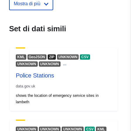
Mostra di più
uriRef:
http://data.europa.eu/88u/dataset
services
Set di dati simili
KML
GeoJSON
ZIP
UNKNOWN
CSV
...
UNKNOWN
UNKNOWN
Police Stations
data.gov.uk
shows the location of emergency service sites in
lambeth
UNKNOWN
UNKNOWN
UNKNOWN
CSV
KML