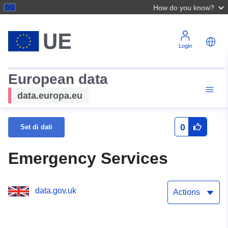
How do you know?
Login
European data
data.europa.eu
0
Set di dati
Emergency Services
data.gov.uk
Actions