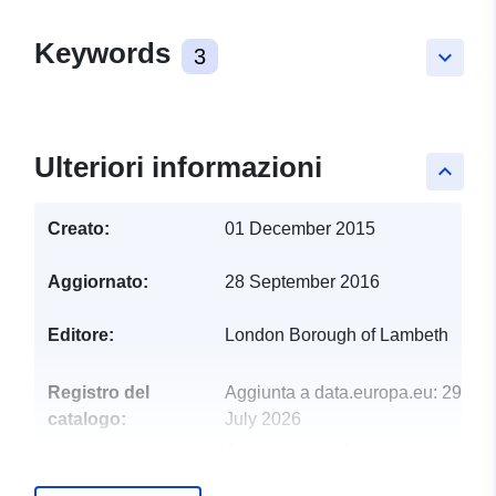
Keywords
3
keyboard_arrow_down
Ulteriori informazioni
keyboard_arrow_up
Creato:
01 December 2015
Aggiornato:
28 September 2016
Editore:
London Borough of Lambeth
Registro del
Aggiunta a data.europa.eu:
29
catalogo:
July 2026
Aggiornato su data.europa.eu:
30 July 2026